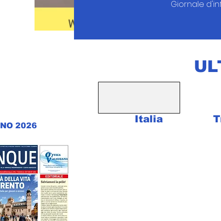
Giornale d'i
UL
Italia
T
NO 2026