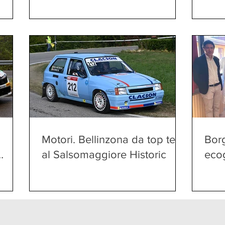
servizio della comunità
Motori. Bellinzona da top ten
Bor
al Salsomaggiore Historic
ecog
3 al
rme