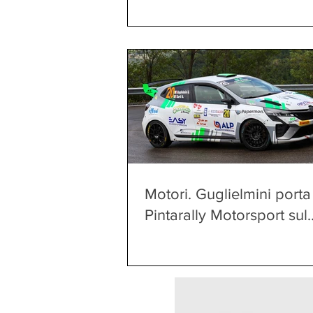
Motori. Guglielmini porta
Pintarally Motorsport sul
gradino più alto del Rally
Rally Salsomaggiore Te