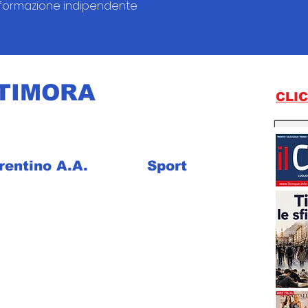
nformazione indipendente
TIMORA
CLIC
rentino A.A.
Sport