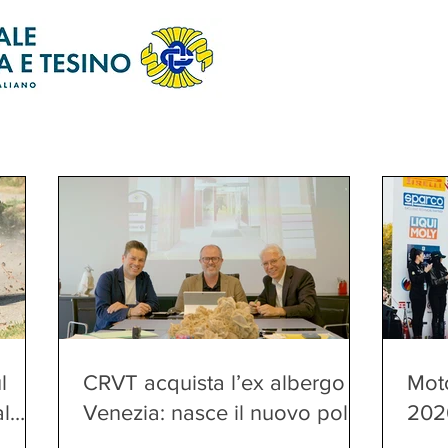
l
CRVT acquista l’ex albergo
Moto
al
Venezia: nasce il nuovo polo
202
direzionale della banca e al