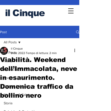
il
Cinque
Post
All Posts
il Cinque
All Posts
9 dic 2022
Tempo di lettura: 2 min
Viabilità. Weekend
News
dell’Immacolata, neve
Cronache
in esaurimento.
Sport
Domenica traffico da
Cultura & Spettacolo
bollino nero
Medicina & Salute
Storia