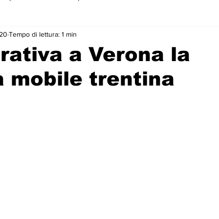
020
Tempo di lettura: 1 min
 primo piano
rativa a Verona la
 mobile trentina