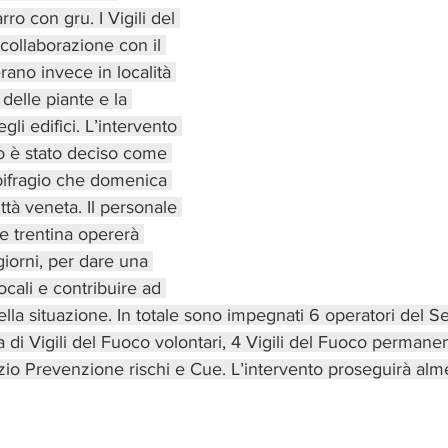
ro con gru. I Vigili del 
collaborazione con il 
ano invece in località 
o delle piante e la 
li edifici. L’intervento 
o è stato deciso come 
ifragio che domenica 
ittà veneta. Il personale 
le trentina opererà 
 giorni, per dare una 
ocali e contribuire ad 
ella situazione. In totale sono impegnati 6 operatori del S
a di Vigili del Fuoco volontari, 4 Vigili del Fuoco permanen
io Prevenzione rischi e Cue. L’intervento proseguirà alm