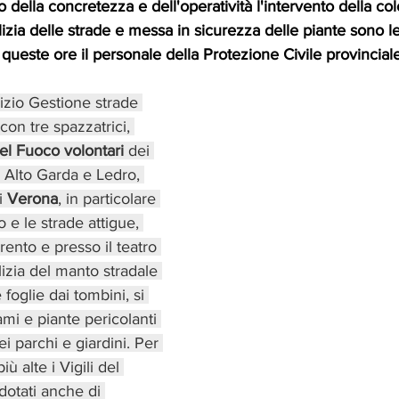
 della concretezza e dell'operatività l'intervento della co
izia delle strade e messa in sicurezza delle piante sono le 
ueste ore il personale della Protezione Civile provinciale
vizio Gestione strade 
on tre spazzatrici, 
del Fuoco volontari
 dei 
e Alto Garda e Ledro, 
i 
Verona
, in particolare 
 e le strade attigue, 
ento e presso il teatro 
lizia del manto stradale 
 foglie dai tombini, si 
ami e piante pericolanti 
ei parchi e giardini. Per 
iù alte i Vigili del 
dotati anche di 