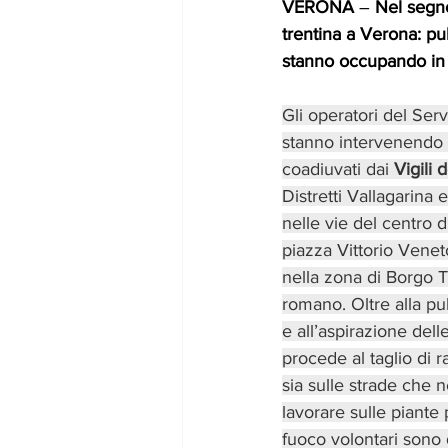
VERONA
 – 
Nel segno
trentina a Verona: pul
stanno occupando in q
Gli operatori del Ser
stanno intervenendo c
coadiuvati dai 
Vigili 
Distretti Vallagarina 
nelle vie del centro d
piazza Vittorio Veneto
nella zona di Borgo Tr
romano. Oltre alla pu
e all’aspirazione delle
procede al taglio di r
sia sulle strade che n
lavorare sulle piante p
fuoco volontari sono 