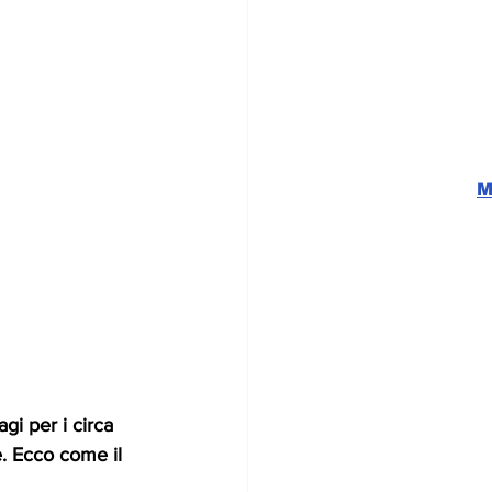
M
i per i circa 
re. Ecco come il 