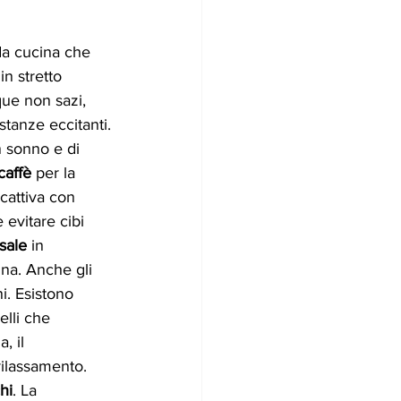
da cucina che 
in stretto 
que non sazi, 
stanze eccitanti.
n sonno e di 
caffè
 per la 
cattiva con 
evitare cibi 
sale
 in 
ina. Anche gli 
i. Esistono 
uelli che 
, il 
rilassamento.
hi
. La 