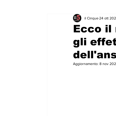
il Cinque
24 ott 20
Rubriche & Curiosità
Sport in
Ecco il
gli effe
dell'an
Aggiornamento:
8 nov 20