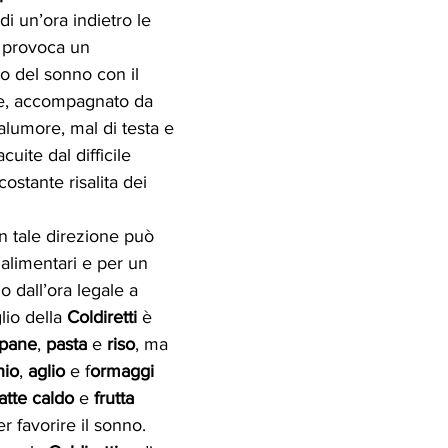
di un’ora indietro le 
o provoca un 
o del sonno con il 
re, accompagnato da 
lumore, mal di testa e 
uite dal difficile 
ostante risalita dei 
.
n tale direzione può 
 alimentari e per un 
 dall’ora legale a 
lio della 
Coldiretti
 è 
pane
, 
pasta
 e 
riso
, ma 
hio
, 
aglio
 e f
ormaggi
latte caldo
 e 
frutta 
r favorire il sonno.