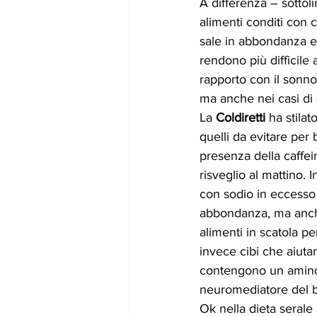
A differenza – sottoli
alimenti conditi con c
sale in abbondanza ed
rendono più difficile 
rapporto con il sonno
ma anche nei casi di e
La 
Coldiretti
 ha stila
quelli da evitare per 
presenza della caffein
risveglio al mattino. 
con sodio in eccesso 
abbondanza, ma anche s
alimenti in scatola pe
invece cibi che aiutan
contengono un aminoaci
neuromediatore del be
Ok nella dieta serale