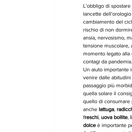
L’obbligo di spostare 
lancette dell’orologi
cambiamento del cicl
rischio di non dormi
ansia, nervosismo, ma
tensione muscolare, ac
momento legato alla c
contagi da pandemia
Un aiuto importante i
venire dalle abitudini
passaggio più morbido
quella solare il consig
quello di consumare 
anche 
lattuga
, 
radicc
f
reschi
, 
uova bollite
, 
dolce
 è importante pe