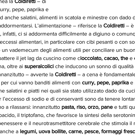
nea la 
Coldiretti
 – di 
urry, pepe, paprika e 
 anche salatini, alimenti in scatola e minestre con dado 
addormentarsi. L’alimentazione – riferisce la 
Coldiretti
 – è 
, infatti, ci si addormenta difficilmente a digiuno o comun
ccessi alimentari, in particolare con cibi pesanti o con so
to un vademecum degli alimenti utili per conciliare un buo
battere il jet lag da cuscino come c
ioccolato, cacao, the
 e 
a, oltre ai 
superalcolici
 che inducono un sonno di qualità 
Innanzitutto – avverte la 
Coldiretti
 – a cena è fondamentale 
per cui vanno banditi alimenti con 
curry, pepe, paprika
 e 
alatini e piatti nei quali sia stato utilizzato dado da cuc
r l’eccesso di sodio e di conservanti sono da tenere lontan
o a rilassarsi: innanzitutto
 pasta, riso, orzo, pane
 e tutti q
do, il triptofano, che favorisce la sintesi della serotonina
nessere e il neurotrasmettitore cerebrale che stimola il 
 anche a 
legumi, uova bollite, carne, pesce, formaggi fresc