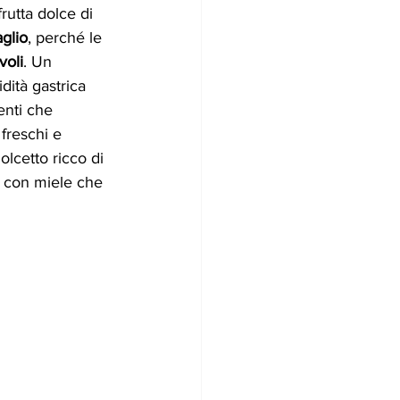
utta dolce di 
aglio
, perché le 
voli
. Un 
dità gastrica 
enti che 
freschi e 
lcetto ricco di 
ti con miele che 