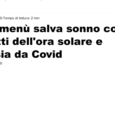
20
Tempo di lettura: 2 min
 primo piano
 menù salva sonno c
tti dell'ora solare e
sia da Covid
20