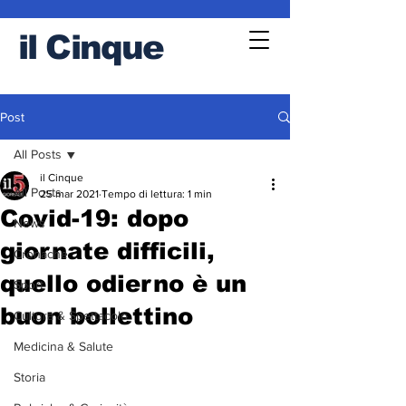
il
Cinque
Post
All Posts
il Cinque
All Posts
25 mar 2021
Tempo di lettura: 1 min
Covid-19: dopo
News
giornate difficili,
Cronache
quello odierno è un
Sport
buon bollettino
Cultura & Spettacolo
Medicina & Salute
Storia