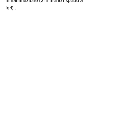
in rianimazione (2 in meno rispetto a 
ieri).
.