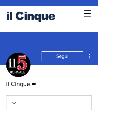
il
Cinque
Altre azioni
Segui
Amministratore
il Cinque