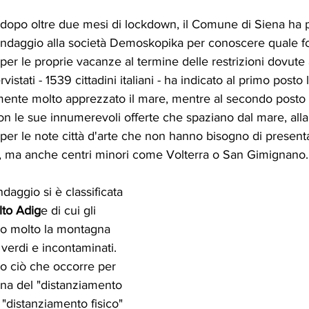
dopo oltre due mesi di lockdown, il Comune di Siena ha p
daggio alla società Demoskopika per conoscere quale fo
ni per le proprie vacanze al termine delle restrizioni dovute
vistati - 1539 cittadini italiani - ha indicato al primo posto
amente molto apprezzato il mare, mentre al secondo posto si
on le sue innumerevoli offerte che spaziano dal mare, alla c
r le note città d'arte che non hanno bisogno di presentaz
a, ma anche centri minori come Volterra o San Gimignano.
daggio si è classificata 
lto Adig
e di cui gli 
no molto la montagna 
 verdi e incontaminati. 
o ciò che occorre per 
gna del "distanziamento 
 "distanziamento fisico" 