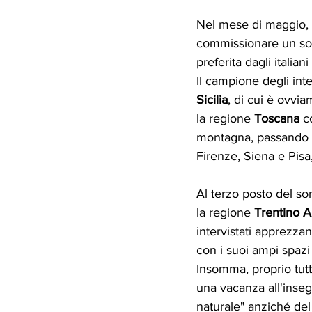
Nel mese di maggio, 
commissionare un son
preferita dagli italia
Il campione degli inter
Sicilia
, di cui è ovvi
la regione 
Toscana
 c
montagna, passando pe
Firenze, Siena e Pis
Al terzo posto del son
la regione 
Trentino A
intervistati apprezza
con i suoi ampi spazi
Insomma, proprio tutt
una vacanza all'inse
naturale" anziché del