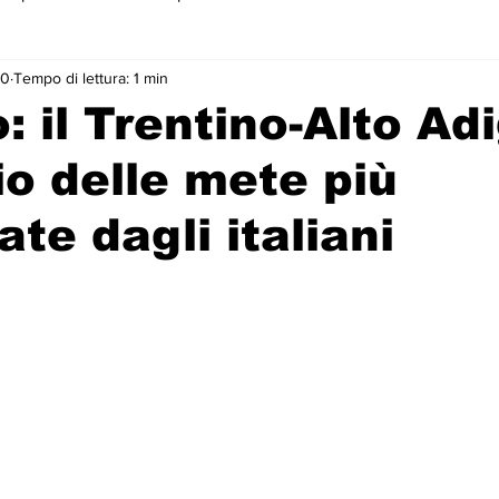
20
Tempo di lettura: 1 min
 primo piano
: il Trentino-Alto Ad
io delle mete più
ate dagli italiani