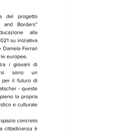
a del progetto 
 and Borders” 
ducazione alla 
021 su iniziativa 
 Daniela Ferrari 
rie europee.
ra i giovani di 
rsi sono un 
er il futuro di 
tscher - queste 
ieno la propria 
tico e culturale 
spazio concreto 
a cittadinanza è 