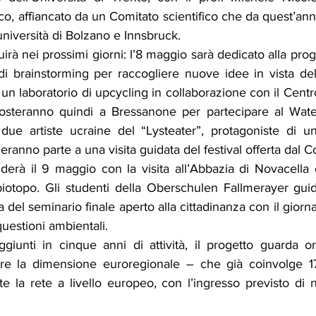
ico, affiancato da un Comitato scientifico che da quest’an
università di Bolzano e Innsbruck.
rà nei prossimi giorni: l’8 maggio sarà dedicato alla proge
i brainstorming per raccogliere nuove idee in vista de
o un laboratorio di upcycling in collaborazione con il Cen
osteranno quindi a Bressanone per partecipare al Water 
ue artiste ucraine del “Lysteater”, protagoniste di un
deranno parte a una visita guidata del festival offerta dal
derà il 9 maggio con la visita all’Abbazia di Novacella 
 biotopo. Gli studenti della Oberschulen Fallmerayer gui
ima del seminario finale aperto alla cittadinanza con il giorn
uestioni ambientali.
aggiunti in cinque anni di attività, il progetto guarda o
rzare la dimensione euroregionale – che già coinvolge 1
e la rete a livello europeo, con l’ingresso previsto di 