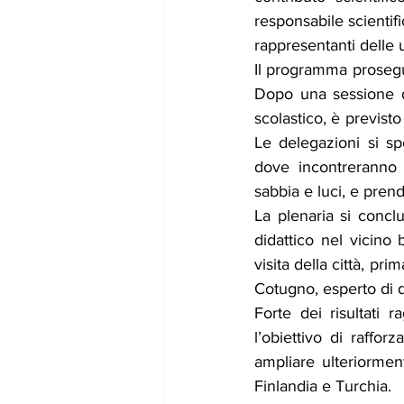
responsabile scientif
rappresentanti delle 
Il programma prosegui
Dopo una sessione d
scolastico, è previst
Le delegazioni si sp
dove incontreranno d
sabbia e luci, e pren
La plenaria si conclu
didattico nel vicino
visita della città, pr
Cotugno, esperto di q
Forte dei risultati r
l’obiettivo di raffo
ampliare ulteriorment
Finlandia e Turchia.