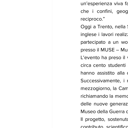
un’esperienza viva fa
che i confini, geogr
reciproco.”
Oggi a Trento, nella 
inglese i lavori real
partecipato a un wo
presso il MUSE – Muse
L'evento ha preso il 
circa cento studenti
hanno assistito alla
Successivamente, i 
mezzogiorno, la Camp
richiamando la memoria
delle nuove generazi
Museo della Guerra d
Il progetto, sostenut
contributo scientific