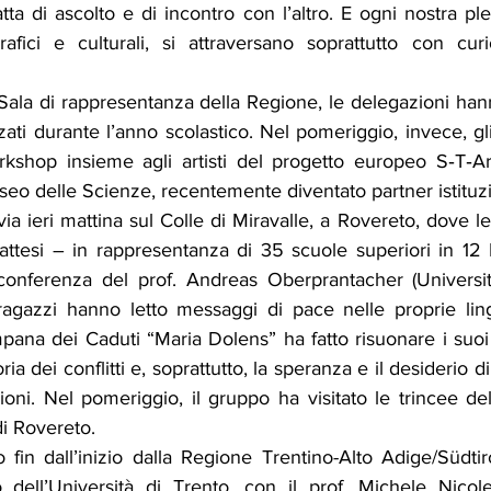
tta di ascolto e di incontro con l’altro. E ogni nostra ple
afici e culturali, si attraversano soprattutto con curio
Sala di rappresentanza della Regione, le delegazioni han
izzati durante l’anno scolastico. Nel pomeriggio, invece, gl
rkshop insieme agli artisti del progetto europeo S‑T‑A
o delle Scienze, recentemente diventato partner istituzi
via ieri mattina sul Colle di Miravalle, a Rovereto, dove le
 attesi – in rappresentanza di 35 scuole superiori in 12 
 conferenza del prof. Andreas Oberprantacher (Università
ragazzi hanno letto messaggi di pace nelle proprie lin
ana dei Caduti “Maria Dolens” ha fatto risuonare i suoi c
 dei conflitti e, soprattutto, la speranza e il desiderio di
oni. Nel pomeriggio, il gruppo ha visitato le trincee del
i Rovereto.
o fin dall’inizio dalla Regione Trentino-Alto Adige/Südtiro
o dell’Università di Trento, con il prof. Michele Nicole