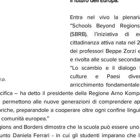
il futuro dell'Europa.
Entra nel vivo la plenari
“Schools Beyond Regions
(SBRB), l’iniziativa di e
cittadinanza attiva nata nel 2
dei professori Beppe Zorzi e
e rivolta alle scuole seconda
“Lo scambio e il dialogo t
culture e Paesi dive
i.p.
arricchimento fondamentale p
cifica – ha detto il presidente della Regione Arno Kompa
e permettono alle nuove generazioni di comprendere app
toriche, preparandole a cooperare oltre ogni confine linguis
ra comunità europea.”
ons and Borders dimostra che la scuola può essere uno 
nto Daniela Ferrari - in cui gli studenti imparano che l