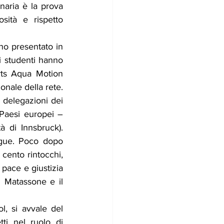
naria è la prova 
sità e rispetto 
no presentato in 
i studenti hanno 
rts Aqua Motion 
onale della rete.
 delegazioni dei 
Paesi europei – 
 di Innsbruck). 
gue. Poco dopo 
ento rintocchi, 
 pace e giustizia 
 Matassone e il 
l, si avvale del 
tti nel ruolo di 