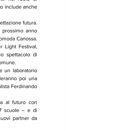
no include anche 
ttazione futura. 
l prossimo anno 
tromoda Canossa. 
Light Festival, 
o spettacolo di 
 Comune.
e un laboratorio 
deranno poi una 
alista Ferdinando 
ra al futuro con 
7 scuole – e di 
nuovi partner da 