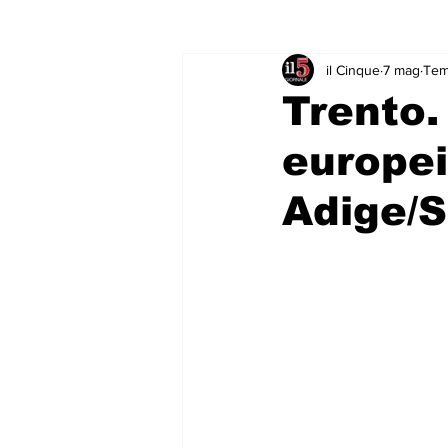
il Cinque
7 mag
Temp
Rubriche & Curiosità
Sport in
Trento.
europei
Adige/S