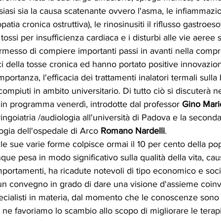
siasi sia la causa scatenante ovvero l'asma, le infiammazio
a cronica ostruttiva), le rinosinusiti il riflusso gastroeso
tossi per insufficienza cardiaca e i disturbi alle vie aeree s
rmesso di compiere importanti passi in avanti nella compr
 della tosse cronica ed hanno portato positive innovazion
portanza, l'efficacia dei trattamenti inalatori termali sulla
compiuti in ambito universitario. Di tutto ciò si discuterà
in programma venerdì, introdotte dal professor 
Gino Mari
ringoiatria /audiologia all'università di Padova e la seconda
ogia dell'ospedale di Arco 
Romano Nardelli
.
lle sue varie forme colpisce ormai il 10 per cento della po
nque
pesa in modo significativo sulla qualità della vita, cau
portamenti, ha ricadute notevoli di tipo economico e soc
n convegno in grado di dare una visione d'assieme coinv
specialisti in materia, dal momento che le conoscenze sono
ne favoriamo lo scambio allo scopo di migliorare le terapi