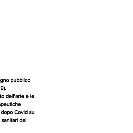
gno pubblico 
9). 
to dell'arte e le 
apeutiche 
l dopo Covid su 
 sanitari del 