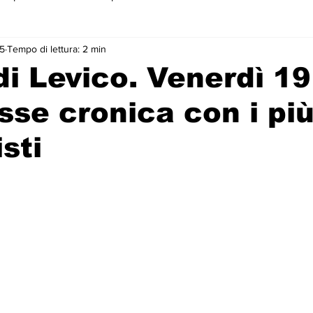
25
Tempo di lettura: 2 min
 primo piano
i Levico. Venerdì 19
osse cronica con i più
sti