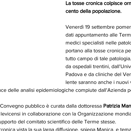
La tosse cronica colpisce orm
cento della popolazione.
Venerdì 19 settembre pomeri
dati appuntamento alle Terme
medici specialisti nelle patol
portano alla tosse cronica per
tutto campo di tale patologi
da ospedali trentini, dall'Univ
Padova e da cliniche del Ven
lente saranno anche i nuovi 
uce delle analisi epidemiologiche compiute dall'Azienda per
 Convegno pubblico è curata dalla dottoressa 
Patrizia Man
 levicensi in collaborazione con la Organizzazione mondia
upporto del comitato scientifico delle Terme stesse. 
 cronica vista la sua larga diffusione, spiega Manica, e tema