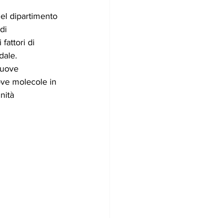
del dipartimento 
di 
fattori di 
dale.
nuove 
uove molecole in 
nità 