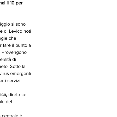
ai il 10 per 
ggio si sono 
 di Levico noti 
ogie che 
 fare il punto a 
a. Provengono 
ersità di 
eto. Sotto la 
virus emergenti 
 i servizi 
ica,
 direttrice 
le del 
 centrale è il 