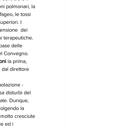
ni polmonari, la 
fageo, le tossi 
uperiori. I 
ensione  dei 
i terapeutiche. 
 base delle 
 nel Convegno.
oni 
la prima, 
 dal direttore 
polazione - 
sa disturbi del 
iale. Dunque, 
olgendo la 
 molto cresciute 
e ed i 