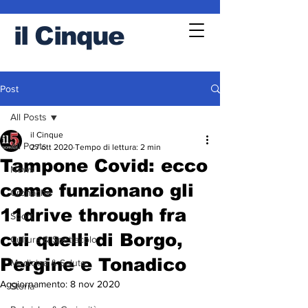
il
Cinque
Post
All Posts
il Cinque
All Posts
27 ott 2020
Tempo di lettura: 2 min
Tampone Covid: ecco
News
come funzionano gli
Cronache
11drive through fra
Sport
cui quelli di Borgo,
Cultura & Spettacolo
Pergine e Tonadico
Medicina & Salute
Aggiornamento:
8 nov 2020
Storia