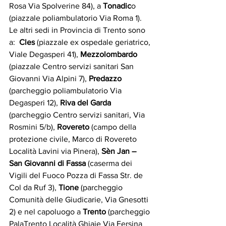
Rosa Via Spolverine 84), a 
Tonadic
o 
(piazzale poliambulatorio Via Roma 1). 
Le altri sedi in Provincia di Trento sono 
a:  
Cles
 (piazzale ex ospedale geriatrico, 
Viale Degasperi 41),
 Mezzolombardo
(piazzale Centro servizi sanitari San 
Giovanni Via Alpini 7), 
Predazzo
(parcheggio poliambulatorio Via 
Degasperi 12), 
Riva del Garda 
(parcheggio Centro servizi sanitari, Via 
Rosmini 5/b), 
Rovereto
 (campo della 
protezione civile, Marco di Rovereto 
Località Lavini via Pinera), 
Sèn Jan – 
San Giovanni di Fassa
 (caserma dei 
Vigili del Fuoco Pozza di Fassa Str. de 
Col da Ruf 3), 
Tione
 (parcheggio 
Comunità delle Giudicarie, Via Gnesotti 
2) e nel capoluogo a 
Trento
 (parcheggio 
PalaTrento Località Ghiaie Via Fersina 