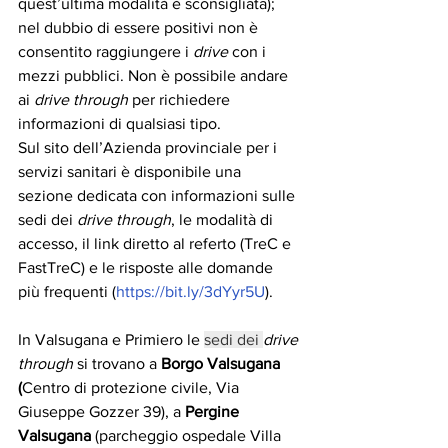
quest’ultima modalità è sconsigliata); 
nel dubbio di essere positivi non è 
consentito raggiungere i 
drive
 con i 
mezzi pubblici. Non è possibile andare 
ai 
drive through 
per richiedere 
informazioni di qualsiasi tipo.
Sul sito dell’Azienda provinciale per i 
servizi sanitari è disponibile una 
sezione dedicata con informazioni sulle 
sedi dei 
drive through
, le modalità di 
accesso, il link diretto al referto (TreC e 
FastTreC) e le risposte alle domande 
più frequenti (
https://bit.ly/3dYyr5U
).
In Valsugana e Primiero le 
sedi dei 
drive 
through 
si trovano a 
Borgo Valsugana 
(
Centro di protezione civile, Via 
Giuseppe Gozzer 39), a 
Pergine 
Valsugana
 (parcheggio ospedale Villa 