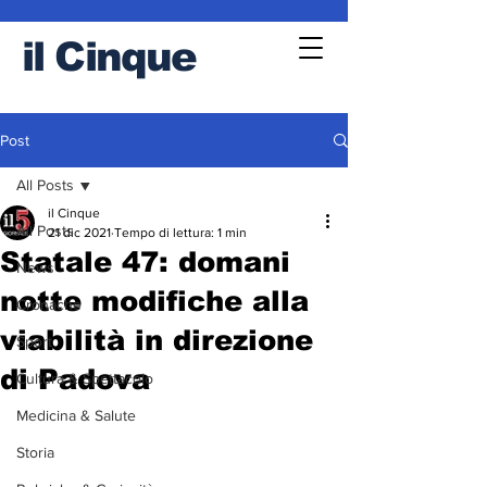
il
Cinque
Post
All Posts
il Cinque
All Posts
21 dic 2021
Tempo di lettura: 1 min
Statale 47: domani
News
notte modifiche alla
Cronache
viabilità in direzione
Sport
di Padova
Cultura & Spettacolo
Medicina & Salute
Storia