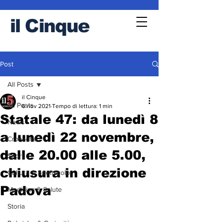
il
Cinque
Post
All Posts
il Cinque
All Posts
6 nov 2021
Tempo di lettura: 1 min
Statale 47: da lunedì 8
News
a lunedì 22 novembre,
Cronache
dalle 20.00 alle 5.00,
Sport
chiusura in direzione
Cultura & Spettacolo
Padova
Medicina & Salute
Storia