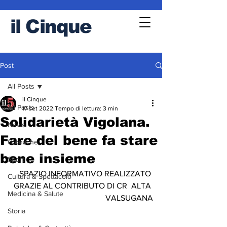
il
Cinque
Post
All Posts
il Cinque
All Posts
17 set 2022
Tempo di lettura: 3 min
Solidarietà Vigolana.
News
Fare del bene fa stare
Cronache
bene insieme
Sport
SPAZIO INFORMATIVO REALIZZATO 
Cultura & Spettacolo
GRAZIE AL CONTRIBUTO DI CR  ALTA 
Medicina & Salute
VALSUGANA
Storia