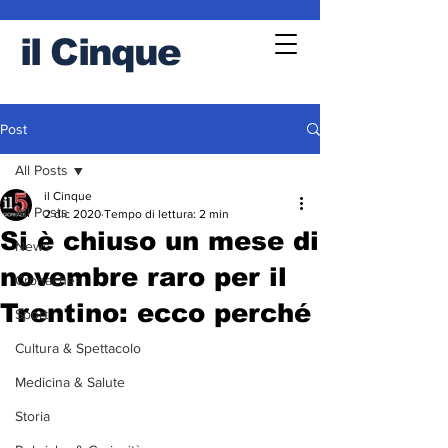
il
Cinque
Post
All Posts
il Cinque
All Posts
2 dic 2020
Tempo di lettura: 2 min
Si è chiuso un mese di
News
novembre raro per il
Cronache
Trentino: ecco perché
Sport
Cultura & Spettacolo
Medicina & Salute
Storia