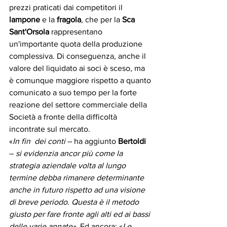
prezzi praticati dai competitori il 
lampone
 e la 
fragola
, che per la
 Sca 
Sant'Orsola
 rappresentano 
un'importante quota della produzione 
complessiva. Di conseguenza, anche il 
valore del liquidato ai soci è sceso, ma 
è comunque maggiore rispetto a quanto 
comunicato a suo tempo per la forte 
reazione del settore commerciale della 
Società a fronte della difficoltà 
incontrate sul mercato. 
«
In fin  dei conti
 – ha aggiunto 
Bertoldi
– 
si evidenzia ancor più come la 
strategia aziendale volta al lungo 
termine debba rimanere determinante 
anche in futuro rispetto ad una visione 
di breve periodo. Questa è il metodo 
giusto per fare fronte agli alti ed ai bassi 
delle varie annate».
 Ed ancora: «
Le 