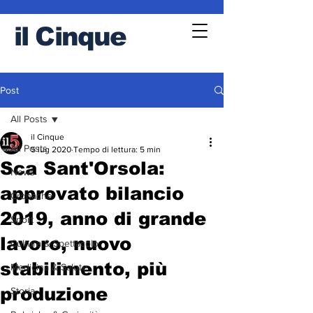
il
Cinque
Post
All Posts
il Cinque
All Posts
5 lug 2020
Tempo di lettura: 5 min
Sca Sant'Orsola:
News
approvato bilancio
Cronache
2019, anno di grande
Sport
lavoro, nuovo
Cultura & Spettacolo
stabilimento, più
Medicina & Salute
produzione
Storia