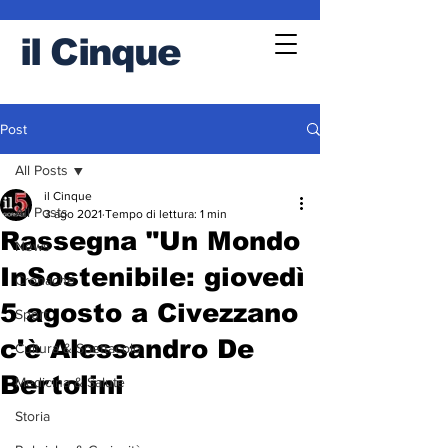
il
Cinque
Post
All Posts
il Cinque
All Posts
3 ago 2021
Tempo di lettura: 1 min
Rassegna "Un Mondo
News
InSostenibile: giovedì
Cronache
5 agosto a Civezzano
Sport
c'è Alessandro De
Cultura & Spettacolo
Bertolini
Medicina & Salute
Storia