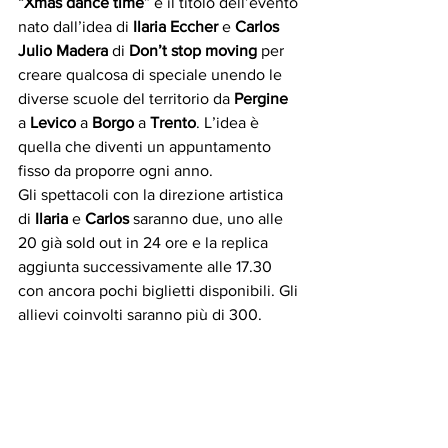
“
Xmas dance time
” è il titolo dell’evento 
nato dall’idea di 
Ilaria Eccher
 e 
Carlos 
Julio Madera
 di 
Don’t stop moving 
per 
creare qualcosa di speciale unendo le 
diverse scuole del territorio da 
Pergine 
a 
Levico
 a 
Borgo
 a 
Trento
. L’idea è 
quella che diventi un appuntamento 
fisso da proporre ogni anno. 
Gli spettacoli con la direzione artistica 
di 
Ilaria
 e 
Carlos
 saranno due, uno alle 
20 già sold out in 24 ore e la replica 
aggiunta successivamente alle 17.30 
con ancora pochi biglietti disponibili. Gli 
allievi coinvolti saranno più di 300. 