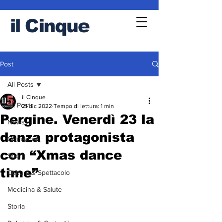
il
Cinque
Post
All Posts
il Cinque
All Posts
21 dic 2022
Tempo di lettura: 1 min
Pergine. Venerdì 23 la
News
danza protagonista
Cronache
con “Xmas dance
Sport
time”
Cultura & Spettacolo
Medicina & Salute
Storia