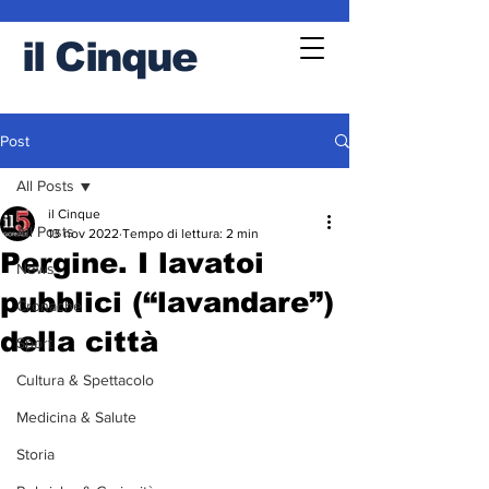
il
Cinque
Post
All Posts
il Cinque
All Posts
13 nov 2022
Tempo di lettura: 2 min
Pergine. I lavatoi
News
pubblici (“lavandare”)
Cronache
della città
Sport
Cultura & Spettacolo
Medicina & Salute
Storia