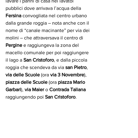
lavare i panni di casa nei lavatoi 
pubblici dove arrivava l’acqua della 
Fersina
 convogliata nel centro urbano 
dalla grande roggia – nota anche con il 
nome di “canale macinante” per via dei 
molini – che attraversava il centro di 
Pergine
 e raggiungeva la zona del 
macello comunale per poi raggiungere 
il lago a 
San Cristoforo
, e dalla piccola 
roggia che scendeva da via 
san Pietro
, 
via delle Scuole 
(ora 
via 3 Novembre
), 
piazza delle Scuole
 (ora 
piazza Mario 
Garbari
), 
via Maier
 o 
Contrada Taliana
raggiungendo poi 
San Cristoforo
. 