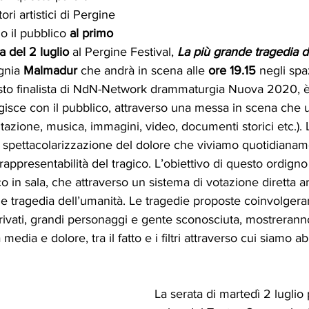
ori artistici di Pergine 
o il pubblico 
al primo 
a del 2 luglio
 al Pergine Festival, 
La più grande tragedia d
gnia 
Malmadur 
che andrà in scena alle 
ore 19.15
 negli spa
sto finalista di NdN-Network drammaturgia Nuova 2020, 
gisce con il pubblico, attraverso una messa in scena che ut
itazione, musica, immagini, video, documenti storici etc.). 
la spettacolarizzazione del dolore che viviamo quotidiana
rappresentabilità del tragico. L’obiettivo di questo ordign
 in sala, che attraverso un sistema di votazione diretta ar
e tragedia dell’umanità. Le tragedie proposte coinvolgera
i privati, grandi personaggi e gente sconosciuta, mostrerann
media e dolore, tra il fatto e i filtri attraverso cui siamo abi
La serata di martedì 2 luglio