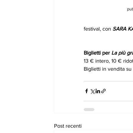
pub
festival, con 
SARA K
Biglietti per 
La più g
13 € intero, 10 € rido
Biglietti in vendita su 
Post recenti