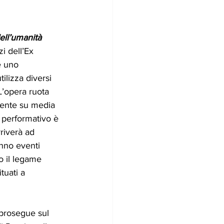
ell’umanità 
zi dell’Ex 
è uno 
ilizza diversi 
L’opera ruota 
mente su media 
o performativo è 
riverà ad 
nno eventi 
o il legame 
tuati a 
 prosegue sul 