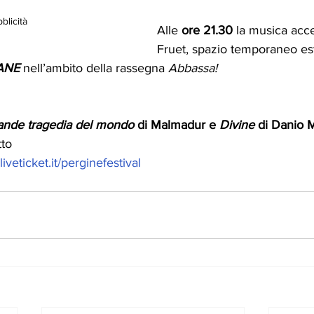
blicità
Alle 
ore 21.30
 la musica acc
Fruet, spazio temporaneo est
ANE 
nell’ambito della rassegna 
Abbassa!
rande tragedia del mondo 
di Malmadur e 
Divine
 di Danio 
tto
liveticket.it/perginefestival