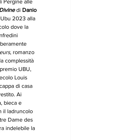
 Pergine alle 
Divine
 di 
Danio 
o Ubu 2023 alla 
colo dove la 
nfredini 
iberamente 
eurs
, romanzo 
la complessità 
e premio UBU, 
secolo Louis 
cappa di casa 
stito. Ai 
, bieca e 
 il ladruncolo 
otre Dame des 
a indelebile la 