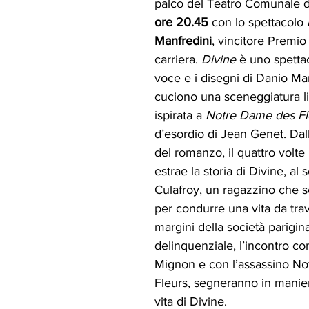
palco del Teatro Comunale di
ore 20.45
 con lo spettacolo 
Manfredini
, vincitore Premi
carriera. 
Divine
 è uno spetta
voce e i disegni di Danio Ma
cuciono una sceneggiatura l
ispirata a 
Notre Dame des Fl
d’esordio di Jean Genet. Dal
del romanzo, il quattro volt
estrae la storia di Divine, al 
Culafroy, un ragazzino che s
per condurre una vita da trave
margini della società parigina
delinquenziale, l’incontro con
Mignon e con l’assassino N
Fleurs, segneranno in manier
vita di Divine. 