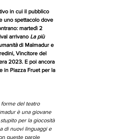
ivo in cui il pubblico 
 e uno spettacolo dove 
ontrano: martedì 2 
ival arrivano 
La più 
’umanità
 di Malmadur e 
edini, Vincitore del 
era 2023. E poi ancora 
 in Piazza Fruet per la 
forme del teatro 
madur è una giovane 
tupito per la giocosità 
ca di nuovi linguaggi e 
on queste parole 