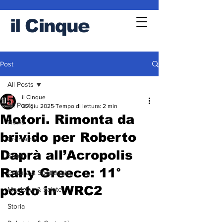
il
Cinque
Post
All Posts
il Cinque
All Posts
30 giu 2025
Tempo di lettura: 2 min
Motori. Rimonta da
News
brivido per Roberto
Cronache
Daprà all’Acropolis
Sport
Rally Greece: 11°
Cultura & Spettacolo
posto in WRC2
Medicina & Salute
Storia