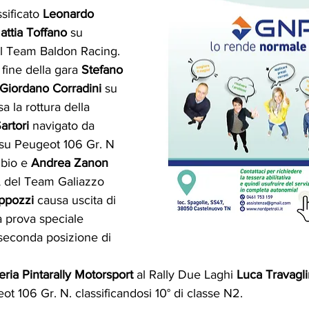
sificato 
Leonardo 
attia Toffano
 su 
 Team Baldon Racing.
 fine della gara 
Stefano 
Giordano Corradini
 su 
 la rottura della 
artori
 navigato da 
su Peugeot 106 Gr. N 
bio e 
Andrea Zanon 
 del Team Galiazzo 
ippozzi
 causa uscita di 
a prova speciale 
seconda posizione di 
ria Pintarally Motorsport
 al Rally Due Laghi 
Luca Travagli
ot 106 Gr. N. classificandosi 10° di classe N2.