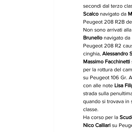
secondi dal terzo clas
Scalco
 navigato da 
M
Peugeot 208 R2B del
Non sono arrivati alla
Brunello
 navigato da 
Peugeot 208 R2 causa
cinghia, 
Alessandro S
Massimo Facchinetti 
per la rottura del cam
su Peugeot 106 Gr. A
con alle note 
Lisa Fil
strada sulla penultim
quando si trovava in 
classe.
Ha corso per la 
Scude
Nico Calliari
 su Peuge