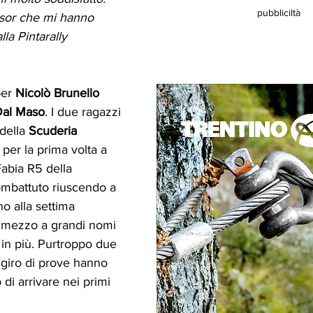
pubbliciltà
onsor che mi hanno 
lla Pintarally 
er 
Nicolò Brunello
Dal Maso
. I due ragazzi 
 della 
Scuderia 
, per la prima volta a 
abia R5 della 
mbattuto riuscendo a 
ino alla settima 
n mezzo a grandi nomi 
in più. Purtroppo due 
 giro di prove hanno 
 di arrivare nei primi 