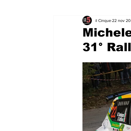
il Cinque
22 nov 2
Rubriche & Curiosità
Sport in
Michel
31° Ral