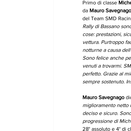
Primo di classe 
Mich
da 
Mauro Savegnag
del Team SMD Racing
Rally di Bassano sono
cose: prestazioni, sic
vettura. Purtroppo fac
notturne a causa dell’
Sono felice anche pe
venuti a trovarmi. S
perfetto. Grazie al m
sempre sostenuto. In
Mauro Savegnago
 di
miglioramento netto r
deciso e sicuro. Sono
progressione di Mich
28° assoluto e 4° di c