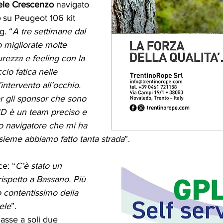
ele Crescenzo 
navigato 
o
 su Peugeot 106 kit 
. “
A tre settimane dal 
 migliorate molte 
urezza e feeling con la 
cio fatica nelle 
intervento all’occhio. 
r gli sponsor che sono 
MD è un team preciso e 
io navigatore che mi ha 
sieme abbiamo fatto tanta strada
”.
ce: “
C’è stato un 
ispetto a Bassano. Più 
 contentissimo della 
ele
”.
lasse a soli due 