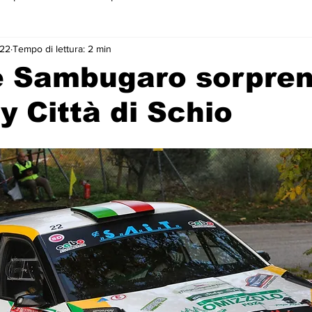
022
Tempo di lettura: 2 min
 primo piano
e Sambugaro sorpren
ly Città di Schio