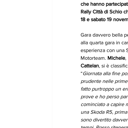
che hanno partecipato
Rally Città di Schio c
18 e sabato 19 nove
Gara davvero bella p
alla quarta gara in ca
esperienza con una S
Motorteam. 
Michele
,
Cattelan
, si è classif
“
Giornata alla fine po
prudente nelle prime
fatto purtroppo un er
prove e ho perso par
cominciato a capire 
una Skoda R5, prima v
sono divertito davvero
tempi. Posso ritenerm