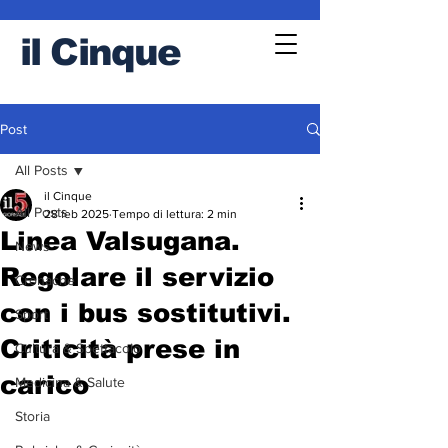
il
Cinque
Post
All Posts
il Cinque
All Posts
28 feb 2025
Tempo di lettura: 2 min
Linea Valsugana.
News
Regolare il servizio
Cronache
con i bus sostitutivi.
Sport
Criticità prese in
Cultura & Spettacolo
carico
Medicina & Salute
Storia