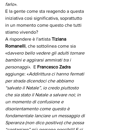
farlo»
.
E la gente come sta reagendo a questa 
iniziativa così significativa, soprattutto 
in un momento come questo che tutti 
stiamo vivendo?
A rispondere è l'artista 
Tiziana 
Romanelli
, che sottolinea come sia 
«d
avvero bello vedere gli adulti tornare 
bambini e aggirarsi ammirati tra i 
personaggi».  
E 
Francesco Zadra
aggiunge: «
Addirittura ci hanno fermati 
per strada dicendoci che abbiamo 
“salvato il Natale”, io credo piuttosto 
che sia stato il Natale a salvare noi; in 
un momento di confusione e 
disorientamento come questo è 
fondamentale lanciare un messaggio di 
Speranza (non dico positivo) che possa 
“contagiare” più persone possibili! E ci 