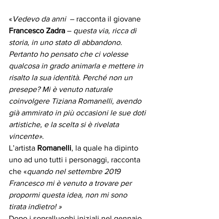
«
Vedevo da anni 
 – racconta il giovane 
Francesco Zadra
 – 
questa via, ricca di 
storia, in uno stato di abbandono. 
Pertanto ho pensato che ci volesse 
qualcosa in grado animarla e mettere in 
risalto la sua identità. Perché non un 
presepe? Mi è venuto naturale 
coinvolgere Tiziana Romanelli, avendo 
già ammirato in più occasioni le sue doti 
artistiche, e la scelta si è rivelata 
vincente»
.
L’artista 
Romanelli
, la quale ha dipinto 
uno ad uno tutti i personaggi, racconta 
che «
quando nel settembre 2019 
Francesco mi è venuto a trovare per 
propormi questa idea, non mi sono 
tirata indietro! »
Dopo i sopralluoghi iniziali nel gennaio 