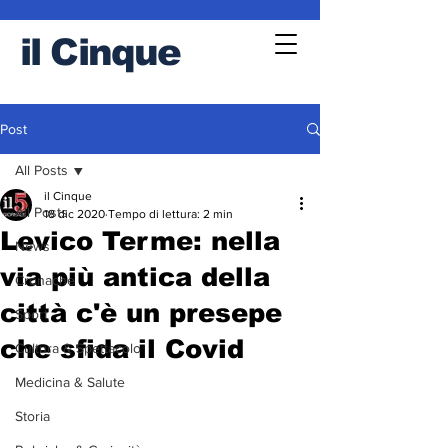
il
Cinque
Post
All Posts
il Cinque
All Posts
18 dic 2020
Tempo di lettura: 2 min
Levico Terme: nella
News
via più antica della
Cronache
città c'è un presepe
Sport
che sfida il Covid
Cultura & Spettacolo
Medicina & Salute
Storia