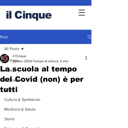
il
Cinque
Post
All Posts
il Cinque
All Posts
20 nov 2020
Tempo di lettura: 3 min
La scuola al tempo
News
del Covid (non) è per
Cronache
tutti
Sport
Cultura & Spettacolo
Medicina & Salute
Storia