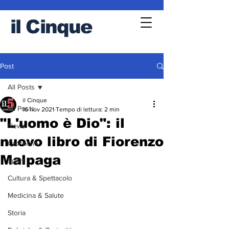
il
Cinque
Post
All Posts
il Cinque
All Posts
16 nov 2021
Tempo di lettura: 2 min
"L'uomo è Dio": il
News
nuovo libro di Fiorenzo
Cronache
Malpaga
Sport
Cultura & Spettacolo
Medicina & Salute
Storia