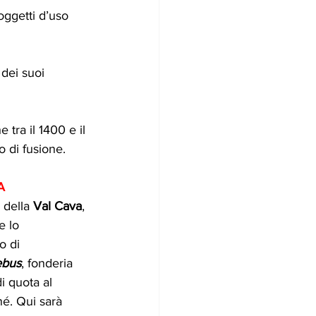
oggetti d’uso 
 dei suoi 
 tra il 1400 e il 
o di fusione.
A
 della 
Val Cava
, 
e lo 
o di 
ebus
, fonderia 
i quota al 
né. Qui sarà 