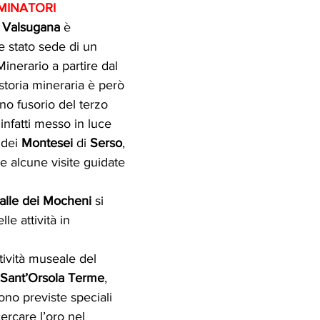
MINATORI
 Valsugana
 è 
 stato sede di un 
inerario a partire dal 
toria mineraria è però 
no fusorio del terzo 
 infatti messo in luce 
dei 
Montesei
 di 
Serso
, 
e alcune visite guidate 
alle dei Mocheni
 si 
e attività in 
tività museale del 
Sant’Orsola Terme
, 
no previste speciali 
ercare l’oro nel 