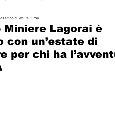
22
Tempo di lettura: 3 min
 primo piano
o Miniere Lagorai è
to con un’estate di
ve per chi ha l’avven
A