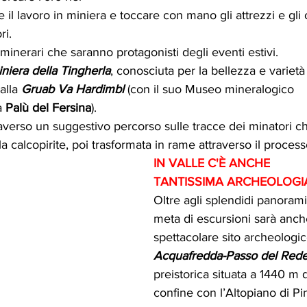
 il lavoro in miniera e toccare con mano gli attrezzi e gli 
ri.
ti minerari che saranno protagonisti degli eventi estivi.
niera della Tingherla
, conosciuta per la bellezza e varietà
alla 
Gruab Va Hardimbl
 (con il suo Museo mineralogico 
 
Palù del Fersina
).
raverso un suggestivo percorso sulle tracce dei minatori che
 calcopirite, poi trasformata in rame attraverso il process
IN VALLE C'È ANCHE 
TANTISSIMA ARCHEOLOGI
Oltre agli splendidi panorami
meta di escursioni sarà anch
spettacolare sito archeologic
Acquafredda-Passo del Red
preistorica situata a 1440 m d
confine con l’Altopiano di Pi