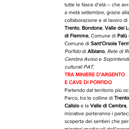
tutte le fasce d'età – che av
a metà settembre, grazie alla 
collaborazione e al lavoro di
Trento
, 
Bondone
, 
Valle dei 
di Fiemme
, Comune di 
Palù 
Comune di 
Sant’Orsola Ter
Porfido
 di 
Albiano
, 
Rete di Ri
Cembra Avisio 
e 
Soprintende
culturali PAT
.
TRA MINIERE D'ARGENTO 
E CAVE DI PORFIDO
Partendo dal territorio più oc
Parco, tra le colline di 
Trento
Calisio 
e la 
Valle di Cembra
,
iniziative porteranno i parteci
scoperta dei sentieri che per
minatori medievali dell’arge