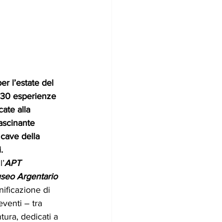
r l’estate del 
 30 esperienze 
ate alla 
ascinante 
cave della 
. 
 l’
APT 
eo Argentario 
ificazione di 
eventi – tra 
tura, dedicati a 