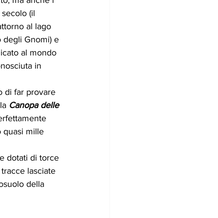
secolo (il 
attorno al lago 
o degli Gnomi) e 
dicato al mondo 
onosciuta in 
 di far provare 
la
 Canopa delle 
erfettamente 
quasi mille 
dotati di torce 
tracce lasciate 
osuolo della 