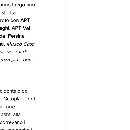
ranno luogo fino 
stretta 
 rete con 
APT 
Laghi
, 
APT Val 
del Fersina
, 
me
, 
Museo Casa 
serve Val di 
nza per i beni 
cidentale del 
, l’Altopiano del 
 alcune 
panti alla 
correvano i 
nto, ma anche i 