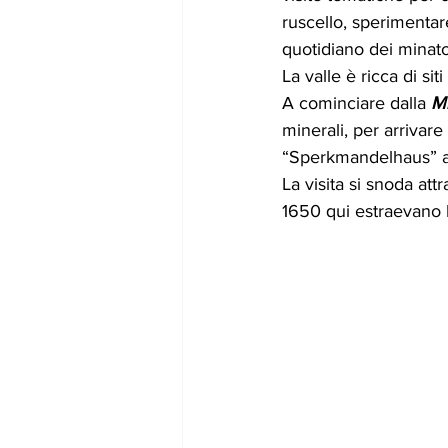
ruscello, sperimentare
quotidiano dei minato
La valle è ricca di si
A cominciare dalla 
Mi
minerali, per arrivare 
“Sperkmandelhaus” a
La visita si snoda att
1650 qui estraevano la