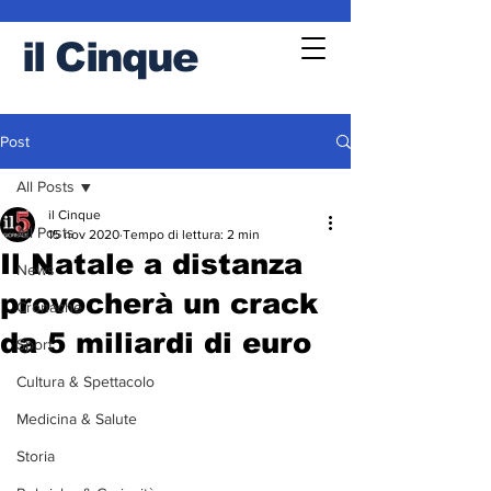
il
Cinque
Post
All Posts
il Cinque
All Posts
15 nov 2020
Tempo di lettura: 2 min
Il Natale a distanza
News
provocherà un crack
Cronache
da 5 miliardi di euro
Sport
Cultura & Spettacolo
Medicina & Salute
Storia