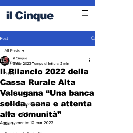
il
Cinque
Post
All Posts
il Cinque
All Posts
8 mar 2023
Tempo di lettura: 2 min
Il Bilancio 2022 della
News
Cassa Rurale Alta
Cronache
Valsugana “Una banca
Sport
solida, sana e attenta
Cultura & Spettacolo
alla comunità”
Medicina & Salute
Aggiornamento:
10 mar 2023
Storia