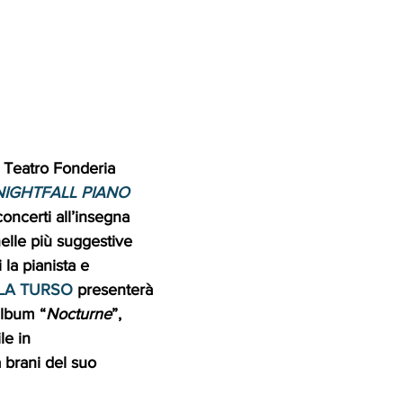
l Teatro Fonderia 
NIGHTFALL PIANO 
concerti all’insegna 
nelle più suggestive 
i la pianista e 
LA TURSO
 presenterà 
album “
Nocturne
”, 
le in 
 brani del suo 