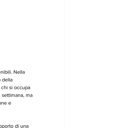
nibili. Nella 
 della 
 chi si occupa 
la settimana, ma 
one e 
pporto di una 