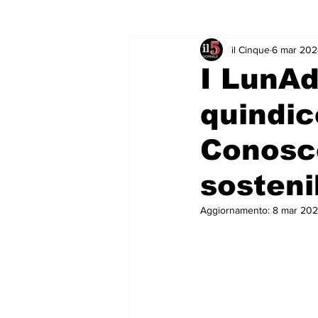
il Cinque
6 mar 202
Rubriche & Curiosità
Sport in
I LunAd
quindi
Conosce
sosteni
Aggiornamento:
8 mar 20