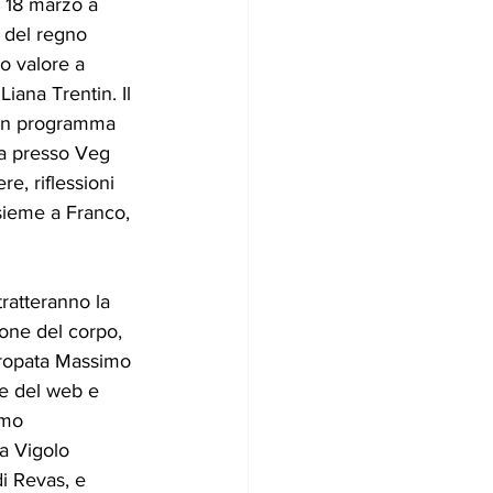
l 18 marzo a 
 del regno 
oro valore a 
Liana Trentin. Il 
 in programma 
a presso Veg 
e, riflessioni 
nsieme a Franco, 
tratteranno la 
ione del corpo, 
turopata Massimo 
le del web e 
amo 
 a Vigolo 
i Revas, e 