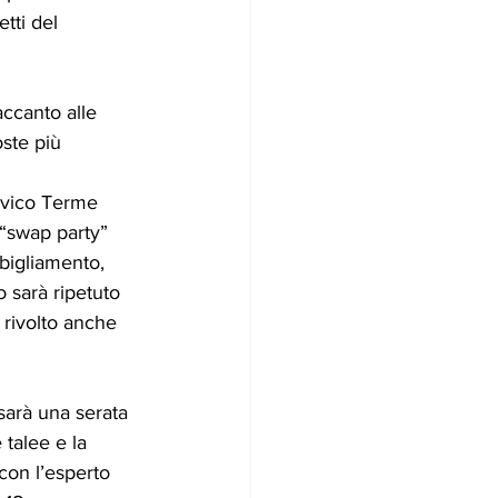
etti del 
ccanto alle 
ste più 
evico Terme 
“swap party”  
bigliamento, 
o sarà ripetuto 
 rivolto anche 
sarà una serata 
 talee e la 
con l’esperto 