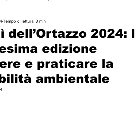
4
Tempo di lettura: 3 min
 primo piano
ì dell’Ortazzo 2024: 
cesima edizione
re e praticare la
bilità ambientale
24