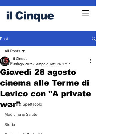
il
Cinque
Post
All Posts
il Cinque
All Posts
27 ago 2025
Tempo di lettura: 1 min
Giovedì 28 agosto
News
cinema alle Terme di
Cronache
Levico con "A private
Sport
war"
Cultura & Spettacolo
Medicina & Salute
Storia