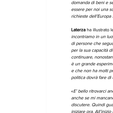
domanda di beni e ser
essere per noi una sor
richieste dell’Europa
Laterza
 ha illustrato l
incontriamo in un lu
di persone che seguon
per la sua capacità di
continuare, nonostan
è un grande esperime
e che non ha molti pr
politica dovrà fare di
«
E’ bello ritrovarci a
anche se mi mancano 
discutere. Quindi gu
iniziare ora. All’iniz