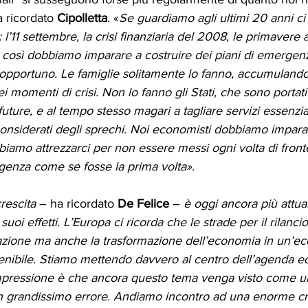
ricordato 
Cipolletta
. «
Se guardiamo agli ultimi 20 anni ci
 l’11 settembre, la crisi finanziaria del 2008, le primavere a
è così dobbiamo imparare a costruire dei piani di emergenz
opportuno. Le famiglie solitamente lo fanno, accumulando
ei momenti di crisi. Non lo fanno gli Stati, che sono portati
ture, e al tempo stesso magari a tagliare servizi essenzial
considerati degli sprechi. Noi economisti dobbiamo impara
bbiamo attrezzarci per non essere messi ogni volta di front
rgenza come se fosse la prima volta»
.
rescita
 – ha ricordato 
De Felice 
– 
è oggi ancora più attual
uoi effetti. L’Europa ci ricorda che le strade per il rilanc
izzazione ma anche la trasformazione dell’economia in un’e
nibile. Stiamo mettendo davvero al centro dell’agenda e
mpressione è che ancora questo tema venga visto come un
un grandissimo errore. Andiamo incontro ad una enorme cre