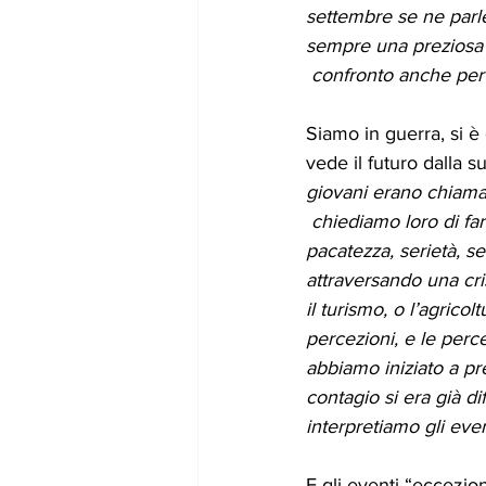
settembre se ne parl
sempre una preziosa 
 confronto anche per
Siamo in guerra, si è
vede il futuro dalla su
giovani erano chiamati
 chiediamo loro di far
pacatezza, serietà, s
attraversando una cri
il turismo, o l’agrico
percezioni, e le per
abbiamo iniziato a pre
contagio si era già 
interpretiamo gli even
E gli eventi “eccezio