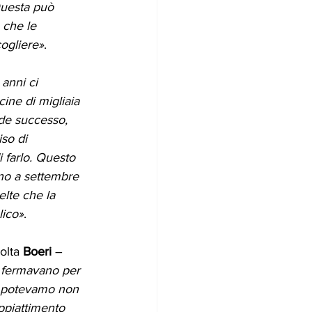
Questa può 
 che le 
cogliere»
.
anni ci 
ine di migliaia 
nde successo, 
so di 
 farlo. Questo 
no a settembre 
lte che la 
lico»
.
olta 
Boeri
 – 
i fermavano per 
n potevamo non 
appiattimento 