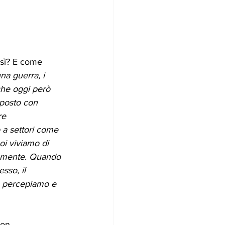
osì? E come 
na guerra, i 
nche oggi però 
sposto con 
re 
 a settori come 
oi viviamo di 
uamente. Quando 
sso, il 
e percepiamo e 
non 