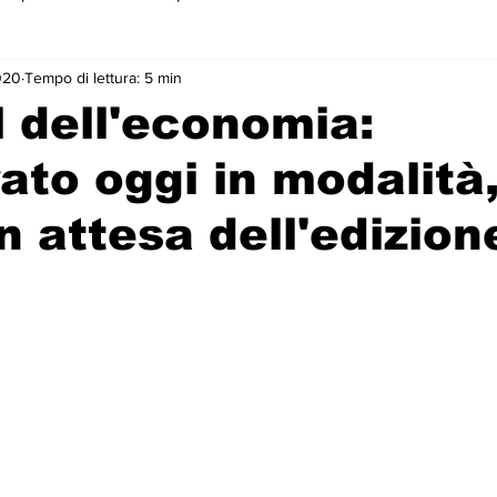
020
Tempo di lettura: 5 min
 primo piano
l dell'economia:
ato oggi in modalità
in attesa dell'edizion