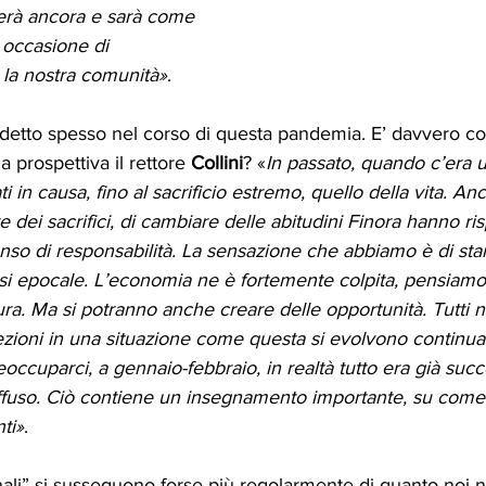
erà ancora e sarà come 
occasione di 
 la nostra comunità»
.
 detto spesso nel corso di questa pandemia. E’ davvero c
a prospettiva il rettore 
Collini
? «
In passato, quando c’era u
 in causa, fino al sacrificio estremo, quello della vita. A
e dei sacrifici, di cambiare delle abitudini Finora hanno ri
enso di responsabilità. La sensazione che abbiamo è di sta
si epocale. L’economia ne è fortemente colpita, pensiamo
ltura. Ma si potranno anche creare delle opportunità. Tutti n
cezioni in una situazione come questa si evolvono contin
occuparci, a gennaio-febbraio, in realtà tutto era già succe
diffuso. Ciò contiene un insegnamento importante, su com
ti»
.
nali” si susseguono forse più regolarmente di quanto noi 