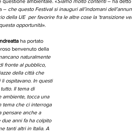
 questione ambientale. «
Siamo molto contenti
 – ha detto
a – 
che questo Festival si inauguri all’indomani dell’annun
io della UE  per favorire fra le altre cose la ‘transizione v
 questa opportunità»
.
ndreatta
 ha portato 
loroso benvenuto della 
mancano naturalmente 
 di fronte al pubblico, 
iazze della città che 
 li ospitavano. In questi 
utto. Il tema di 
e ambiente, tocca una 
un tema che ci interroga 
fa pensare anche a 
 due anni fa ha colpito 
 tanti altri in Italia. A 