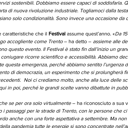
vizi sostenibili. Dobbiamo essere capaci di soddisfarla. 
ta di nuova rivoluzione industriale. Togliamoci dalla testa
 siano solo condizionalità. Sono invece una occasione da 
e caratteristiche che il 
Festival
 assume quest’anno. «
Da 15 
ogo accogliente come Trento
 – ha detto – 
assieme alle dec
o questo evento. Il Festival è stato fin dall’inizio un gra
 coniugare ricorre scientifico e accessibilità. Abbiamo deci
te questa emergenza, perché abbiamo sentito l’urgenza di
nto di democrazia, un esperimento che si prolungherà fi
ecedenti.  Noi ci crediamo molto, anche alla luce delle sce
 qui in poi, perché le grandi scelte vanno dibattute in pubb
nche se per ora solo virtualmente
 – ha riconosciuto a sua v
i passaggi per le strade di Trento, con le persone che c
ardo anche con una forte aspettativa a settembre. Ma no
io della pandemia tutte le energie si sono concentrate nell’