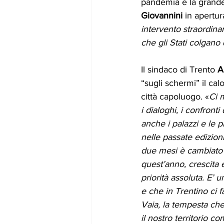
pandemia e la grande
Giovannini
 in apertur
intervento straordinar
che gli Stati colgano
Il sindaco di Trento 
A
“sugli schermi” il ca
città capoluogo. «
Ci 
i dialoghi, i confronti
anche i palazzi e le p
nelle passate edizioni
due mesi è cambiato t
quest’anno, crescita 
priorità assoluta. E’ 
e che in Trentino ci 
Vaia, la tempesta che
il nostro territorio come