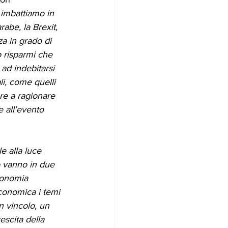
 imbattiamo in 
rabe, la Brexit, 
a in grado di 
 risparmi che 
 ad indebitarsi 
i, come quelli 
re a ragionare 
e all’evento 
e alla luce 
io vanno in due 
conomia 
conomica i temi 
 vincolo, un 
scita della 