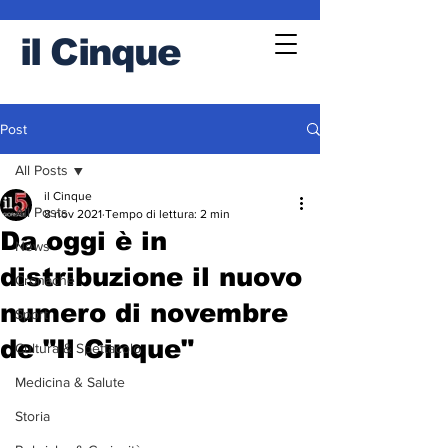
il
Cinque
Post
All Posts
il Cinque
All Posts
8 nov 2021
Tempo di lettura: 2 min
Da oggi è in
News
distribuzione il nuovo
Cronache
numero di novembre
Sport
de "Il Cinque"
Cultura & Spettacolo
Medicina & Salute
Storia