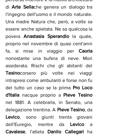
di 
Arte Sella
che genera un dialogo tra 
l'ingegno dell'uomo e il mondo naturale. 
Una madre Natura che, però, a volte sa 
essere anche spietata. Ne sa qualcosa la 
povera 
Anastasia Sperandio
 la quale, 
proprio nel novembre di quasi cent'anni 
fa, si mise in viaggio per 
Caoria
nonostante una bufera di neve. Morì 
assiderata. Rischi che gli abitanti del 
Tesino
corsero più volte nei viaggi 
intrapresi come ambulanti e forse non fu 
del tutto un caso se la prima 
Pro Loco 
d'Italia
 nacque proprio a 
Pieve Tesino
nel 1881. A celebrarla, in Senato, una 
delegazione trentina. A 
Pieve Tesino
, da 
Levico
, sono giunti trenta giovani 
dell'Euregio, mentre da 
Levico
 a
Cavalese
, l'atleta 
Danilo Callegari
 ha 