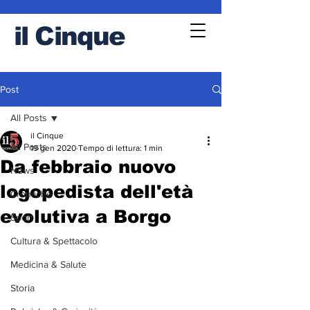
il
Cinque
Post
All Posts
il Cinque
All Posts
19 gen 2020
Tempo di lettura: 1 min
Da febbraio nuovo
News
logopedista dell'età
Cronache
evolutiva a Borgo
Sport
Cultura & Spettacolo
Medicina & Salute
Storia