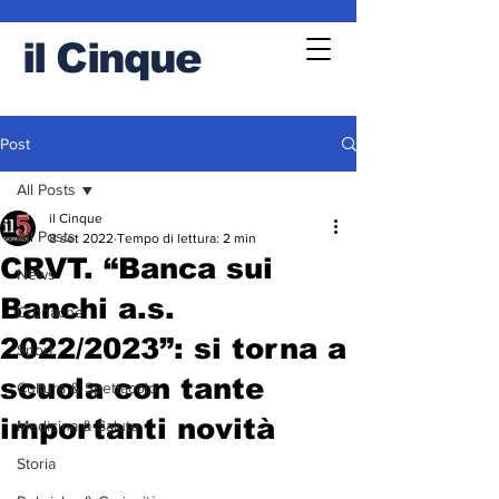
il
Cinque
Post
All Posts
il Cinque
All Posts
8 set 2022
Tempo di lettura: 2 min
CRVT. “Banca sui
News
Banchi a.s.
Cronache
2022/2023”: si torna a
Sport
scuola con tante
Cultura & Spettacolo
importanti novità
Medicina & Salute
Storia