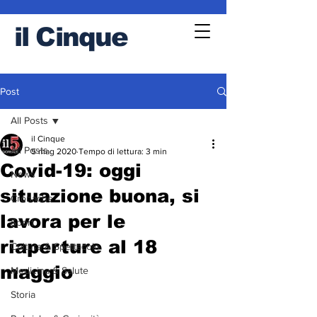
il
Cinque
Post
All Posts
il Cinque
All Posts
5 mag 2020
Tempo di lettura: 3 min
Covid-19: oggi
News
situazione buona, si
Cronache
lavora per le
Sport
riaperture al 18
Cultura & Spettacolo
maggio
Medicina & Salute
Storia