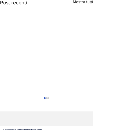
Mostra tutti
Post recenti
© Copyright il Cinque/Media Press Team