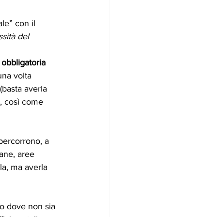
le” con il 
sità del 
obbligatoria 
una volta 
(basta averla 
, così come 
percorrono, a 
bane, aree 
rla, ma averla 
 o dove non sia 