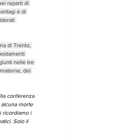
ei reparti di 
contagi è di 
derati 
ma di Trento, 
spostamenti 
iunti nelle tre 
 materne, dei 
lla conferenza 
 alcuna morte 
i ricordiamo i 
ici. Solo il 