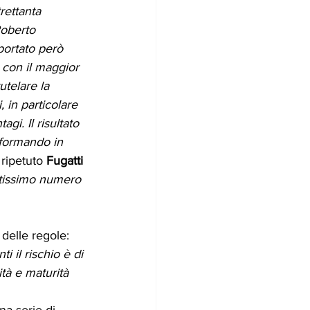
rettanta 
Roberto 
portato però 
 con il maggior 
utelare la 
 in particolare 
gi. Il risultato 
sformando in 
 ripetuto 
Fugatti
tissimo numero 
 delle regole: 
 il rischio è di 
ità e maturità 
na serie di 