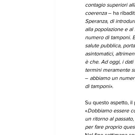
contagio superiori al
coerenza
 – ha ribadi
Speranza, di introdur
alla popolazione e al
numero di tamponi. E’ 
salute pubblica, porta
asintomatici, altrimen
è che. Ad oggi, i dati
termini meramente stat
– 
abbiamo un numero 
di tamponi»
. 
Su questo aspetto, il 
«
Dobbiamo essere cons
un ritorno al passato,
per fare proprio ques
Nel fine settimana son