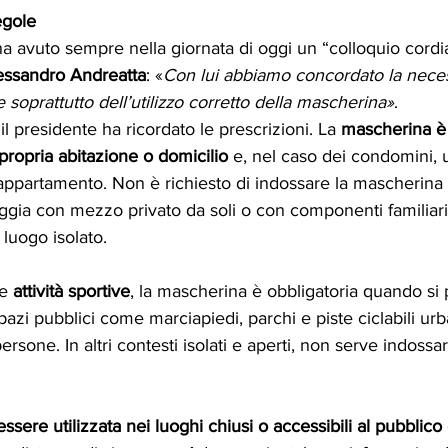
egole
ha avuto sempre nella giornata di oggi un “colloquio cordia
essandro Andreatta
: «
Con lui abbiamo concordato la neces
e soprattutto dell’utilizzo corretto della mascherina»
.
il presidente ha ricordato le prescrizioni. La 
mascherina è 
propria abitazione o domicilio
 e, nel caso dei condomini, 
l’appartamento. Non è richiesto di indossare la mascherina 
ggia con mezzo privato da soli o con componenti familiari
luogo isolato. 
le
 attività sportive
, la mascherina è obbligatoria quando si 
 spazi pubblici come marciapiedi, parchi e piste ciclabili ur
ersone. In altri contesti isolati e aperti, non serve indossa
sere utilizzata nei luoghi chiusi o accessibili al pubblico