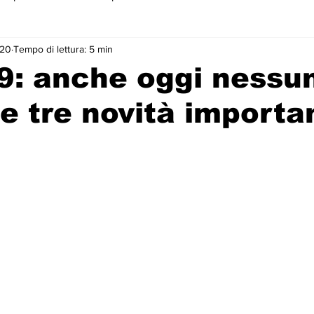
020
Tempo di lettura: 5 min
 primo piano
9: anche oggi nessu
 e tre novità importa