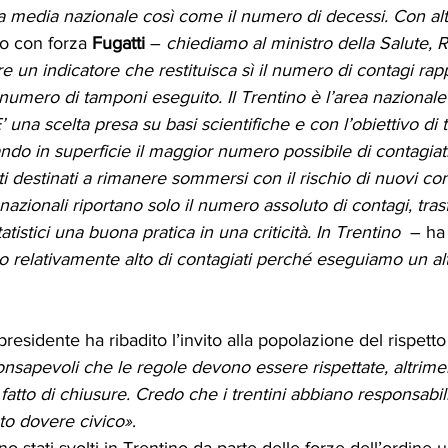
la media nazionale così come il numero di decessi. Con alt
to con forza 
Fugatti
 – 
chiediamo al ministro della Salute, 
re un indicatore che restituisca sì il numero di contagi rap
 numero di tamponi eseguito. Il Trentino è l’area nazionale
una scelta presa su basi scientifiche e con l’obiettivo di t
ndo in superficie il maggior numero possibile di contagiati,
ti destinati a rimanere sommersi con il rischio di nuovi conta
 nazionali riportano solo il numero assoluto di contagi, tra
istici una buona pratica in una criticità. In Trentino
  – ha
relativamente alto di contagiati perché eseguiamo un al
presidente ha ribadito l’invito alla popolazione del rispetto
apevoli che le regole devono essere rispettate, altrimenti
 fatto di chiusure. Credo che i trentini abbiano responsabil
to dovere civico»
. 
o stati svolti in Trentino da parte delle forze dell’ordine u