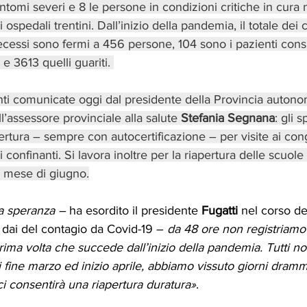
intomi severi e 8 le persone in condizioni critiche in cura n
 ospedali trentini. Dall’inizio della pandemia, il totale dei 
ecessi sono fermi a 456 persone, 104 sono i pazienti consi
e 3613 quelli guariti. 
nti comunicate oggi dal presidente della Provincia autono
ll’assessore provinciale alla salute 
Stefania Segnana
: gli 
apertura – sempre con autocertificazione – per visite ai cong
confinanti. Si lavora inoltre per la riapertura delle scuole
el mese di giugno.
la speranza –
 ha esordito il presidente 
Fugatti
 nel corso de
dai del contagio da Covid-19 – 
da 48 ore non registriamo
rima volta che succede dall’inizio della pandemia. Tutti no
fine marzo ed inizio aprile, abbiamo vissuto giorni drammat
ci consentirà una riapertura duratura»
.