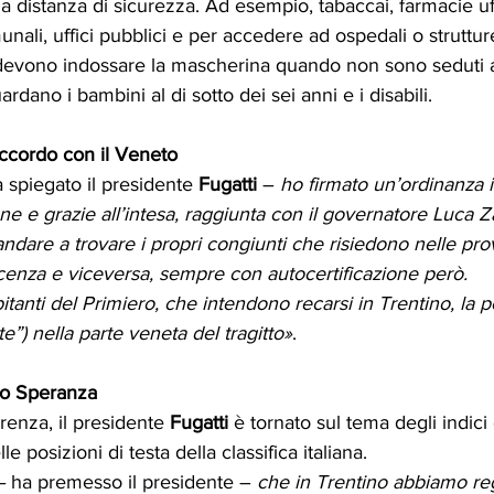
 distanza di sicurezza. Ad esempio, tabaccai, farmacie uffi
ali, uffici pubblici e per accedere ad ospedali o strutture 
 devono indossare la mascherina quando non sono seduti ai
rdano i bambini al di sotto dei sei anni e i disabili.
'accordo con il Veneto
a spiegato il presidente 
Fugatti
 – 
ho firmato un’ordinanza i
ne e grazie all’intesa, raggiunta con il governatore Luca Z
ndare a trovare i propri congiunti che risiedono nelle pro
cenza e viceversa, sempre con autocertificazione però. 
tanti del Primiero, che intendono recarsi in Trentino, la pos
te”) nella parte veneta del tragitto»
.
tro Speranza
renza, il presidente 
Fugatti
 è tornato sul tema degli indici
e posizioni di testa della classifica italiana.
– 
ha premesso il presidente – 
che in Trentino abbiamo regis