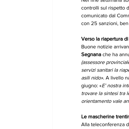
controlli sul rispett
comunicato dal Commi
con 25 sanzioni, ben 
Verso la riapertura di
Buone notizie arrivan
Segnana
 che ha annu
(assessore provinciale 
servizi sanitari la ri
asili nido»
. A livello 
giugno: «
E’ nostra in
trovare la sintesi tra
orientamento vale anc
Le mascherine trenti
Alla teleconferenza d