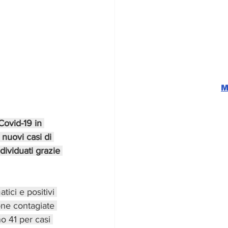
M
Covid-19 in 
nuovi casi di 
dividuati grazie 
tici e positivi 
one contagiate 
no 41 per casi 