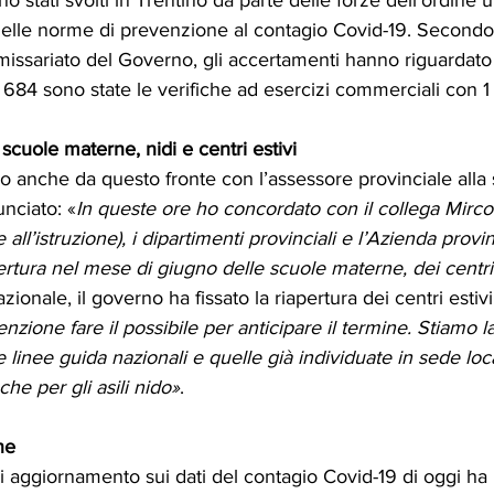
o delle norme di prevenzione al contagio Covid-19. Second
ssariato del Governo, gli accertamenti hanno riguardat
684 sono state le verifiche ad esercizi commerciali con 1
 scuole materne, nidi e centri estivi
o anche da questo fronte con l’assessore provinciale alla s
nciato: «
In queste ore ho concordato con il collega Mirco 
all’istruzione), i dipartimenti provinciali e l’Azienda provin
apertura nel mese di giugno delle scuole materne, dei centri 
nazionale, il governo ha fissato la riapertura dei centri estivi
tenzione fare il possibile per anticipare il termine. Stiamo 
 le linee guida nazionali e quelle già individuate in sede loc
he per gli asili nido»
.
ne
i aggiornamento sui dati del contagio Covid-19 di oggi ha 