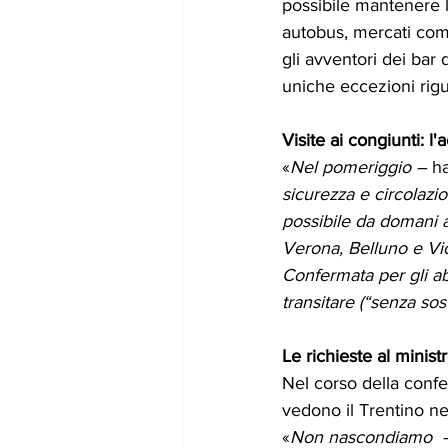
possibile mantenere la
autobus, mercati comun
gli avventori dei bar
uniche eccezioni rigua
Visite ai congiunti: l
«
Nel pomeriggio –
 h
sicurezza e circolazio
possibile da domani a
Verona, Belluno e Vi
Confermata per gli abi
transitare (“senza sos
Le richieste al minis
Nel corso della confe
vedono il Trentino nell
«
Non nascondiamo  