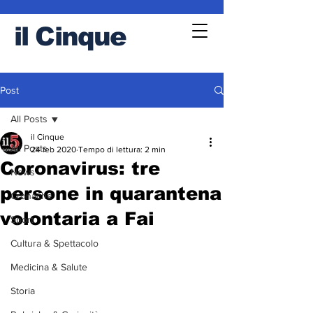
il
Cinque
Post
All Posts
il Cinque
All Posts
24 feb 2020
Tempo di lettura: 2 min
Coronavirus: tre
News
persone in quarantena
Cronache
volontaria a Fai
Sport
Cultura & Spettacolo
Medicina & Salute
Storia