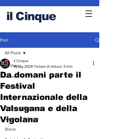
il
Cinque
Post
All Posts
il Cinque
All Posts
15 lug 2024
Tempo di lettura: 3 min
Da domani parte il
News
Festival
Cronache
Internazionale della
Sport
Valsugana e della
Cultura & Spettacolo
Vigolana
Medicina & Salute
Storia