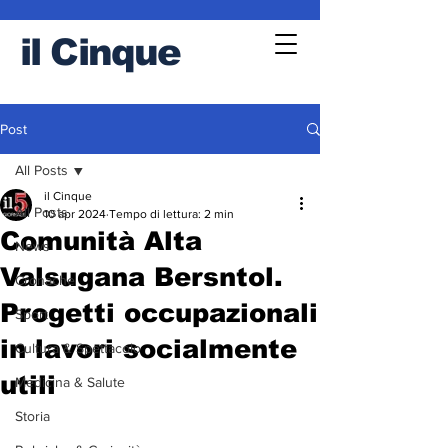
il
Cinque
Post
All Posts
il Cinque
All Posts
10 apr 2024
Tempo di lettura: 2 min
Comunità Alta
News
Valsugana Bersntol.
Cronache
Progetti occupazionali
Sport
in lavori socialmente
Cultura & Spettacolo
utili
Medicina & Salute
Storia