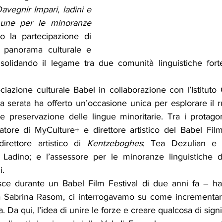
avegnir Impari, ladini e 
une per le minoranze 
to la partecipazione di 
l panorama culturale e 
solidando il legame tra due comunità linguistiche fort
ciazione culturale Babel in collaborazione con l’Istituto 
a serata ha offerto un’occasione unica per esplorare il 
e preservazione delle lingue minoritarie. Tra i protagoni
ore di MyCulture+ e direttore artistico del Babel Film 
irettore artistico di 
Kentzeboghes
; Tea Dezulian e 
le Ladino; e l’assessore per le minoranze linguistiche d
i.
sce durante un Babel Film Festival di due anni fa – ha
a Sabrina Rasom, ci interrogavamo su come incrementare
a. Da qui, l’idea di unire le forze e creare qualcosa di signi