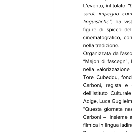
L’evento, intitolato 
“D
sardi: impegno com
linguistiche”
, ha vis
figure di spicco de
cinematografico, con
nella tradizione.
Organizzata dall’asso
“Majon di fascegn”, l
nella valorizzazione 
Tore Cubeddu, fondat
Carboni, regista e d
dell’Istituto Cultura
Adige, Luca Guglielm
“Questa giornata na
Carboni –. Insieme 
filmica in lingua ladin