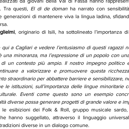
alizzati da giovani della Val di Fassa hanno rappresen
. Tra questi, 
El di de doman
 ha narrato con sensibilità 
 generazioni di mantenere viva la lingua ladina, sfidando 
rsa.
glielmi
, originario di Isili, ha sottolineato l’importanza d
qui a Cagliari e vedere l’entusiasmo di questi ragazzi ne
 una minoranza, ma l’espressione di un popolo con una p
no di un contesto più ampio. Il nostro impegno politico 
ntinuare a valorizzare e promuovere questa ricchezza.
 straordinario per abbattere barriere e sensibilizzare, n
le istituzioni, sull’importanza delle lingue minoritarie c
culturale. Eventi come questo sono un esempio concr
altà diverse possa generare progetti di grande valore e imp
 le esibizioni dei Folk & Roll, gruppo musicale sardo,
he hanno suggellato, attraverso il linguaggio universal
 tradizioni diverse in un dialogo comune.