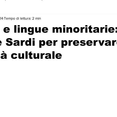
24
Tempo di lettura: 2 min
 primo piano
e lingue minoritarie
e Sardi per preserva
tà culturale