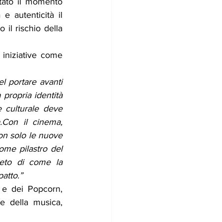
tato il momento 
e autenticità il 
il rischio della 
i iniziative come 
l portare avanti 
ropria identità 
e culturale deve 
Con il cinema, 
on solo le nuove 
ome pilastro del 
eto di come la 
atto.”
 e dei Popcorn, 
e della musica, 