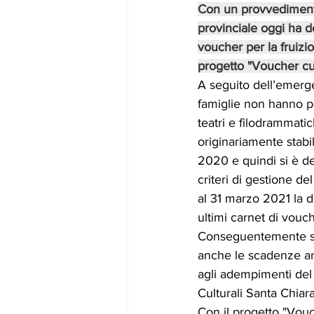
Con un provvedimento
provinciale oggi ha de
voucher per la fruizi
progetto "Voucher cult
A seguito dell’emerg
famiglie non hanno po
teatri e filodrammati
originariamente stabil
2020 e quindi si è de
criteri di gestione d
al 31 marzo 2021 la da
ultimi carnet di vouch
Conseguentemente so
anche le scadenze amm
agli adempimenti del 
Culturali Santa Chiara
Con il progetto "Vouc