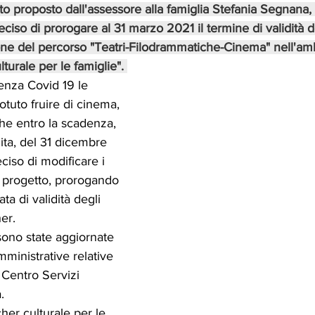
 proposto dall'assessore alla famiglia Stefania Segnana, 
ciso di prorogare al 31 marzo 2021 il termine di validità d
one del percorso "Teatri-Filodrammatiche-Cinema" nell'amb
urale per le famiglie". 
enza Covid 19 le 
tuto fruire di cinema, 
che entro la scadenza, 
ita, del 31 dicembre 
ciso di modificare i 
el progetto, prorogando 
ta di validità degli 
er.
no state aggiornate 
inistrative relative 
Centro Servizi 
.
her culturale per le 