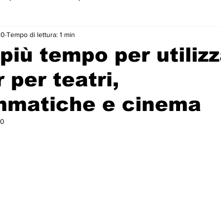
20
Tempo di lettura: 1 min
 primo piano
 più tempo per utilizz
 per teatri,
ammatiche e cinema
20