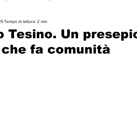
25
Tempo di lettura: 2 min
 primo piano
o Tesino. Un presepi
 che fa comunità