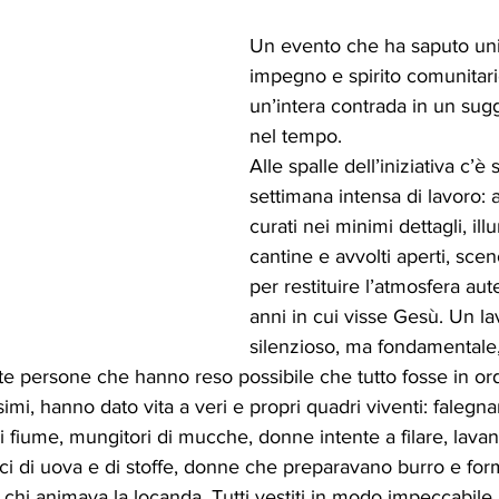
Un evento che ha saputo unir
impegno e spirito comunitari
un’intera contrada in un sug
nel tempo.
Alle spalle dell’iniziativa c’è 
settimana intensa di lavoro: a
curati nei minimi dettagli, ill
cantine e avvolti aperti, sce
per restituire l’atmosfera aut
anni in cui visse Gesù. Un l
silenzioso, ma fondamentale,
e persone che hanno reso possibile che tutto fosse in ord
simi, hanno dato vita a veri e propri quadri viventi: falegnam
i fiume, mungitori di mucche, donne intente a filare, lavan
rici di uova e di stoffe, donne che preparavano burro e for
 chi animava la locanda. Tutti vestiti in modo impeccabile