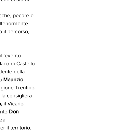
ucche, pecore e 
ulteriormente 
 il percorso, 
ll'evento 
daco di Castello 
idente della 
o 
Maurizio 
egione Trentino 
 la consigliera 
, 
il Vicario 
ento
 Don 
za 
 il territorio.