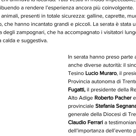
tribuendo a rendere l’esperienza ancora più coinvolgente.
animali, presenti in totale sicurezza: galline, caprette, m
o, che hanno incantato grandi e piccoli. La serata è stata 
ca degli zampognari, che ha accompagnato i visitatori lungo
 calda e suggestiva.
In serata hanno preso parte a
anche diverse autorità: il sin
Tesino 
Lucio Muraro
, il pres
Provincia autonoma di Trent
Fugatti,
 il presidente della R
Alto Adige 
Roberto Pacher 
e
provinciale 
Stefania Segnana
generale della Diocesi di Tr
Claudio
Ferrari
 a testimonian
dell’importanza dell’evento per