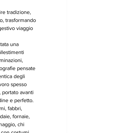
e tradizione, 
o, trasformando 
gestivo viaggio 
stata una 
llestimenti 
uminazioni, 
nografie pensate 
entica degli 
avoro spesso 
 portato avanti 
ine e perfetto.
i, fabbri, 
daie, fornaie, 
maggio, chi 
, con costumi 