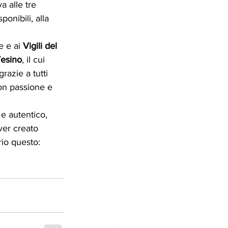
 alle tre 
onibili, alla 
 e ai 
Vigili del 
Tesino
, il cui 
razie a tutti 
on passione e 
e autentico, 
ver creato 
io questo: 