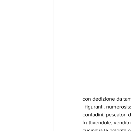
con dedizione da tant
I figuranti, numerosis
contadini, pescatori d
fruttivendole, vendit
cucinava la polenta e