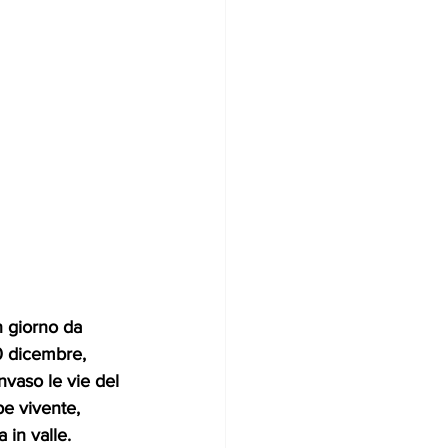
n giorno da 
0 dicembre, 
nvaso le vie del 
pe vivente, 
 in valle.