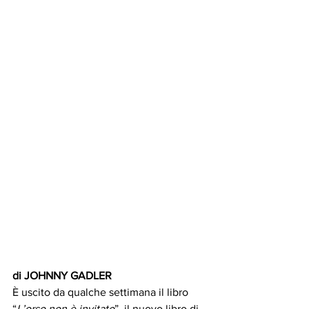
di JOHNNY GADLER
È uscito da qualche settimana il libro  
“
L’orso non è invitato
”, il nuovo libro di 