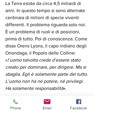
La Terra esiste da circa 4,5 miliardi di 
anni. In questo tempo si sono alternate 
centinaia di milioni di specie viventi 
differenti. Il problema riguarda solo noi. 
È un problema di ruoli e di posizioni, 
prima di tutto. Poi di conoscenza. Come 
disse Orens Lyons, il capo indiano degli 
Onondaga, il Popolo delle Colline: 
«
l’uomo talvolta crede d’essere stato 
creato per dominare, per dirigere. Ma si 
sbaglia. Egli è solamente parte del tutto. 
L’uomo non ha né potere, né privilegi. 
Ha solamente responsabilità
».
Mercoledì 5 agosto, alle ore 18.30, 
Phone
Email
Facebook
presso l'anfiteatro naturale del Centro 
Flora e Fauna.
In caso di pioggia l'incontro si terrà 
presso il primo piano del Cafè Lumiere 