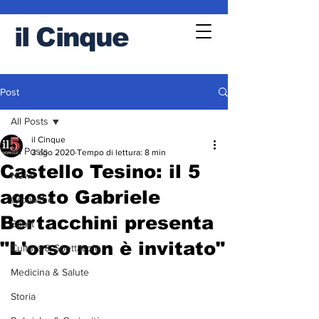
il
Cinque
Post
All Posts
il Cinque
All Posts
3 ago 2020
Tempo di lettura: 8 min
Castello Tesino: il 5
News
agosto Gabriele
Cronache
Bertacchini presenta
Sport
"L'orso non è invitato"
Cultura & Spettacolo
Medicina & Salute
Storia