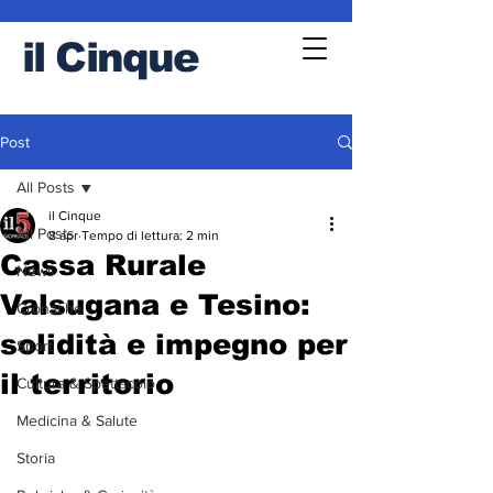
il
Cinque
Post
All Posts
il Cinque
All Posts
8 apr
Tempo di lettura: 2 min
Cassa Rurale
News
Valsugana e Tesino:
Cronache
solidità e impegno per
Sport
il territorio
Cultura & Spettacolo
Medicina & Salute
Storia