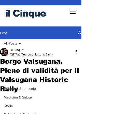
il
Cinque
Post
All Posts
il Cinque
All Posts
21 mag
Tempo di lettura: 2 min
Borgo Valsugana.
News
Pieno di validità per il
Cronache
Valsugana Historic
Sport
Rally
Cultura & Spettacolo
Medicina & Salute
Storia