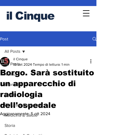
il
Cinque
Post
All Posts
il Cinque
All Posts
13 set 2024
Tempo di lettura: 1 min
Borgo. Sarà sostituito
News
un apparecchio di
Cronache
radiologia
Sport
dell'ospedale
Cultura & Spettacolo
Aggiornamento:
5 ott 2024
Medicina & Salute
Storia