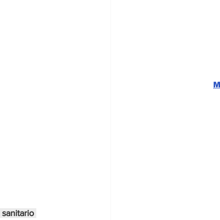
M
sanitario 