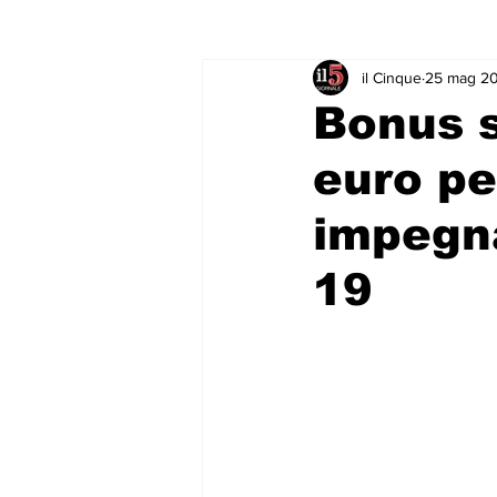
il Cinque
25 mag 2
Rubriche & Curiosità
Sport in
Bonus s
euro pe
impegna
19