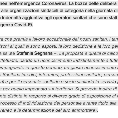
inea nell'emergenza Coronavirus. La bozza delle delibera 
 alle organizzazioni sindacali di categoria nella giornata d
indennità aggiuntiva agli operatori sanitari che sono stati 
rgenza Covid-19.
a che premia il lavoro eccezionale dei nostri sanitari, i tant
ischi ai quali si sono esposti, la loro dedizione e la loro ge
a salute 
Stefania Segnana
 –. 
La proposta è quella di calcol
effettuate, dando un riconoscimento indistintamente a tutte
 impegnante in questo periodo, un giusto riconoscimento n
 Sanitaria (medici, infermieri, professioni sanitarie, persona
ri) e per il personale sanitario e socio sanitario in servizi
e per quello impegnato sul territorio. Si prevede inoltre di a
e distinte in rapporto al diverso grado di esposizione al r
 processo di individuazione del personale avente titolo all
aneo e la determinazione del suo ammontare»
.