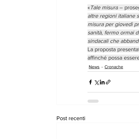
«
Tale misura
 – prose
altre regioni italia
misura per giovedì pro
sanità, fermo ormai da
sindacali che abbando
La proposta presentat
affinché possa essere
News
Cronache
Post recenti