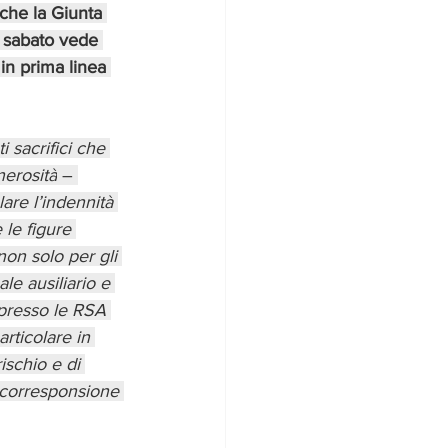
che la Giunta 
i sabato vede 
in prima linea 
i sacrifici che 
nerosità
 – 
are l’indennità 
 le figure 
on solo per gli 
le ausiliario e 
o presso le RSA 
rticolare in 
ischio e di 
a corresponsione 