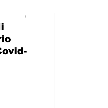
i
rio
ovid-