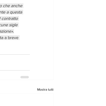
to che anche 
nte a questa 
 contratto 
cune sigle 
tazione»
.
ta a breve 
Mostra tutti