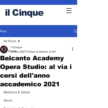
il
Cinque
Post
All Posts
il Cinque
All Posts
27 feb 2021
Tempo di lettura: 2 min
Belcanto Academy
News
Opera Studio: al via i
Cronache
corsi dell'anno
Sport
accademico 2021
Cultura & Spettacolo
Medicina & Salute
Storia