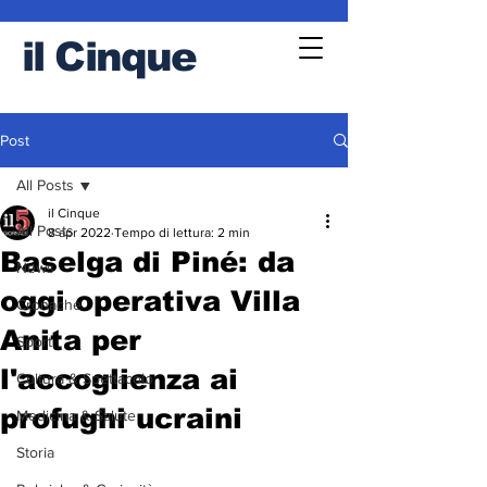
il
Cinque
Post
All Posts
il Cinque
All Posts
8 apr 2022
Tempo di lettura: 2 min
Baselga di Piné: da
News
oggi operativa Villa
Cronache
Anita per
Sport
l'accoglienza ai
Cultura & Spettacolo
profughi ucraini
Medicina & Salute
Storia